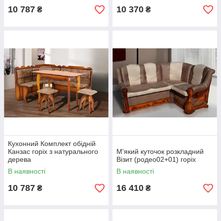
10 787
10 370
₴
₴
Кухонний Комплект обідній
Канзас горіх з натурального
М'який куточок розкладний
дерева
Візит (родео02+01) горіх
В наявності
В наявності
10 787
16 410
₴
₴