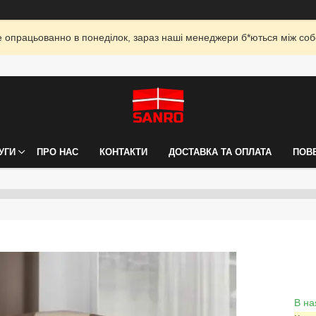
опрацьованно в понеділок, зараз наші менеджери б*ються між собо
УГИ
ПРО НАС
КОНТАКТИ
ДОСТАВКА ТА ОПЛАТА
ПОВ
В на