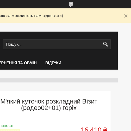
ю за можливість вам відповісти)
ЕРНЕННЯ ТА ОБМІН
ВІДГУКИ
М'який куточок розкладний Візит
(родео02+01) горіх
явності
16 410 ₴