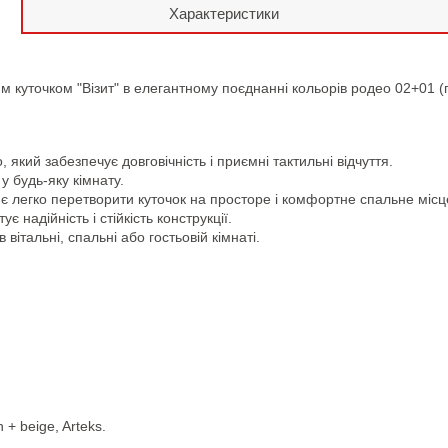
Характеристики
 куточком "Візит" в елегантному поєднанні кольорів родео 02+01 (гор
 який забезпечує довговічність і приємні тактильні відчуття.
у будь-яку кімнату.
 легко перетворити куточок на просторе і комфортне спальне місц
 надійність і стійкість конструкції.
італьні, спальні або гостьовій кімнаті.
+ beige, Arteks.