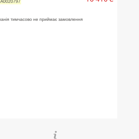
:
А0020797
анія тимчасово не приймає замовлення