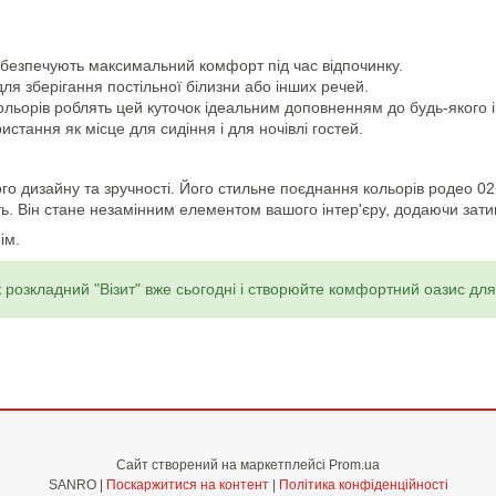
абезпечують максимальний комфорт під час відпочинку.
ля зберігання постільної білизни або інших речей.
льорів роблять цей куточок ідеальним доповненням до будь-якого і
стання як місце для сидіння і для ночівлі гостей.
ного дизайну та зручності. Його стильне поєднання кольорів родео 0
ість. Він стане незамінним елементом вашого інтер'єру, додаючи за
ім.
 розкладний "Візит" вже сьогодні і створюйте комфортний оазис для
Сайт створений на маркетплейсі
Prom.ua
SANRO |
Поскаржитися на контент
|
Політика конфіденційності