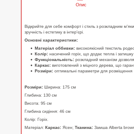
Опис
Відкрийте для себе комфорт і стиль з розкладним м'яким
зручність і естетику в інтер'єрі.
Основні характеристики:
Матеріал оббивки:
високоякісний текстиль родео,
Колір:
насичений горіх, що додає тепла і затишку 
Функціональність:
розкладний механізм дозволяє
Каркас:
виготовлений з міцного дерева, що гарантує
Розміри:
оптимальні параметри для розміщення в в
Розміри:
Ширина: 175 см
Глибина: 130 см
Висота: 95 см
Глибина сидіння: 46 см
Колір: Горіх.
Матеріал:
Каркас:
Ясен;
Тканина:
Замша Alberta brown 