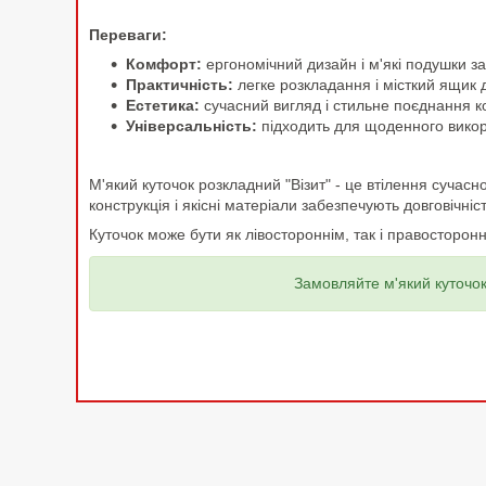
Переваги:
Комфорт:
ергономічний дизайн і м'які подушки з
Практичність:
легке розкладання і місткий ящик д
Естетика:
сучасний вигляд і стильне поєднання ко
Універсальність:
підходить для щоденного викори
М'який куточок розкладний "Візит" - це втілення сучас
конструкція і якісні матеріали забезпечують довговічн
Куточок може бути як лівостороннім, так і правосторонн
Замовляйте м'який куточок