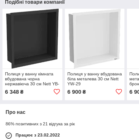
Подібні товари компанії
Полиця у ванну кімната
Полиця у ванну вбудована
Поли
вбудована чорна
біла металева 30 см Nett
мета
нержавіюча 30 см Nett YB-
YW-29
брон
29
29
6 348
6 900
6 9
₴
₴
Про нас
86% позитивних з 21 відгука за рік
Працює з 23.02.2022