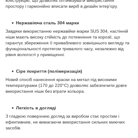
конструкцію, що дозволяє оптимізувати використання
простору і гармонійно вписати виріб в дизайн інтер'єру.
Нержавіюча сталь 304 марки
Завдяки використанню нержавійки марки SUS 304, настінній
ніши мають високу стійкість до потемніння та корозії, що
гарантує збереження її привабливого зовнішнього вигляду та
функціональності протягом тривалого часу, незалежно від
рівня вологості у приміщенні.
Сіре покриття (полімеризація)
Новий спосіб нанесення краски на метал під високими
температурами (170 до 220°С) дозволяє забезпечити довге
використання ніши без втрати кольора.
Легкість в догляді
З гладкою поверхнею догляд за виробом стає простим і
ефективним, не вимагаючи використання сильних миючих
засобів.