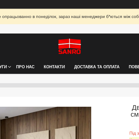
опрацьованно в понеділок, зараз наші менеджери б*ються між собо
УГИ
ПРО НАС
КОНТАКТИ
ДОСТАВКА ТА ОПЛАТА
ПОВ
Дв
см
Під 