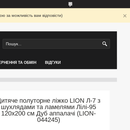
ю за можливість вам відповісти)
ЕРНЕННЯ ТА ОБМІН
ВІДГУКИ
итяче полуторне ліжко LION Л-7 з
шухлядами та ламелями Лілі-95
120x200 см Дуб аппалачі (LION-
044245)