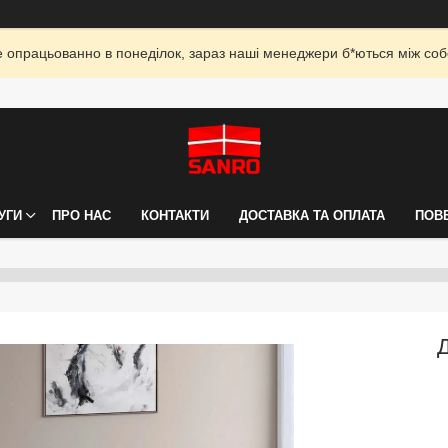
опрацьованно в понеділок, зараз наші менеджери б*ються між собо
УГИ
ПРО НАС
КОНТАКТИ
ДОСТАВКА ТА ОПЛАТА
ПОВ
Д