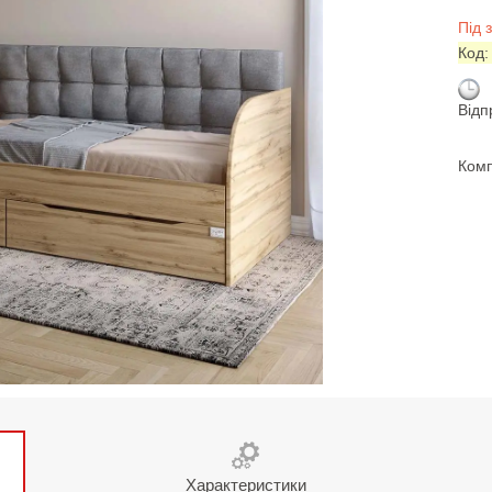
Під 
Код
Відп
Комп
Характеристики