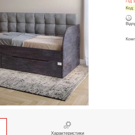
Під 
Код
Відп
Комп
Характеристики