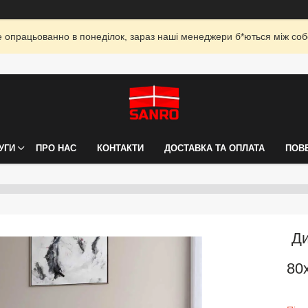
опрацьованно в понеділок, зараз наші менеджери б*ються між собо
УГИ
ПРО НАС
КОНТАКТИ
ДОСТАВКА ТА ОПЛАТА
ПОВ
Ди
80