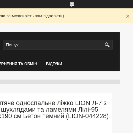
ю за можливість вам відповісти)
ЕРНЕННЯ ТА ОБМІН
ВІДГУКИ
тяче односпальне ліжко LION Л-7 з
шухлядами та ламелями Лілі-95
x190 см Бетон темний (LION-044228)