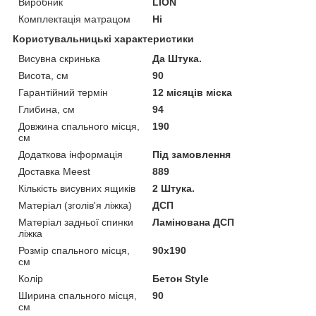
Виробник
LION
Комплектація матрацом
Ні
Користувальницькі характеристики
Висувна скринька
Да Штука.
Висота, см
90
Гарантійний термін
12 місяців міска
Глибина, см
94
Довжина спального місця,
190
см
Додаткова інформація
Під замовлення
Доставка Meest
889
Кількість висувних ящиків
2 Штука.
Матеріал (зголів'я ліжка)
ДСП
Матеріал задньої спинки
Ламінована ДСП
ліжка
Розмір спального місця,
90x190
см
Колір
Бетон Style
Ширина спального місця,
90
см