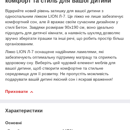
комфорт та стиль для вашої дитини
Відкрийте новий рівень затишку для вашої дитини з
односпальним ліжком LION Л-7. Це ліжко не лише забезпечує
комфортний сон, але й вражає своїм сучасним дизайном у
стилі Бетон. Завдяки розмірам 90x190 см, воно ідеально
підходить для дитячої кімнати, а наявність шухляд дозволяє
зручно зберігати іграшки та інші речі, що робить простір більш
організованим.
Ліжко LION Л-7 оснащене надійними ламелями, які
забезпечують оптимальну підтримку матрацу та сприяють
здоровому сну. Виберіть цей чудовий елемент меблів для
вашої дитини, щоб створити комфортне та стильне
середовище для її розвитку. Не пропустіть можливість
подарувати вашій дитині якісний сон і яскраві враження!
Приховати
Характеристики
Основні