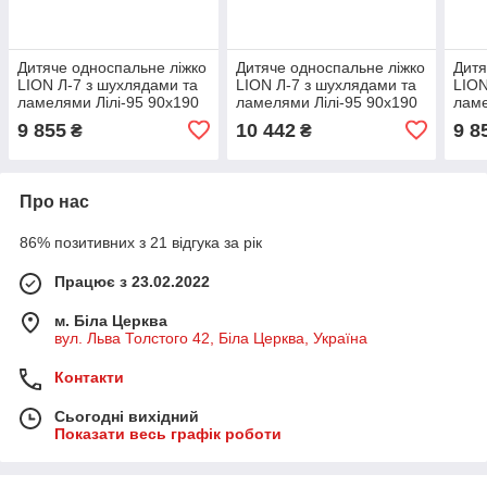
Дитяче односпальне ліжко
Дитяче односпальне ліжко
Дитя
LION Л-7 з шухлядами та
LION Л-7 з шухлядами та
LION
ламелями Лілі-95 90x190
ламелями Лілі-95 90x190
ламе
см Антрацит (LION-
см Бетон темний (LION-
см Д
9 855
10 442
9 8
₴
₴
044210)
044213)
0442
Про нас
86% позитивних з 21 відгука за рік
Працює з 23.02.2022
м. Біла Церква
вул. Льва Толстого 42, Біла Церква, Україна
Контакти
Сьогодні вихідний
Показати весь графік роботи