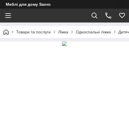
Меблі для дому Sanro
Товари та послуги
Ліжка
Односпальні ліжка
Дитяч