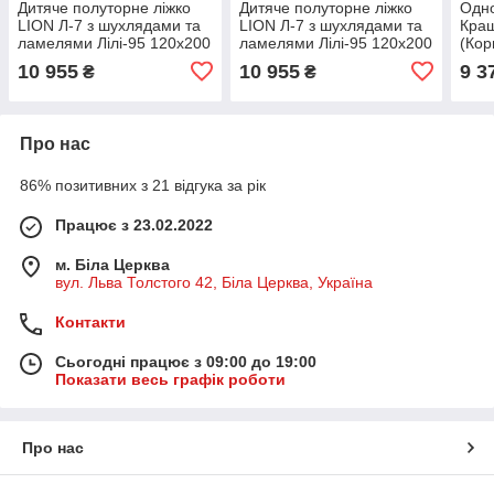
Дитяче полуторне ліжко
Дитяче полуторне ліжко
Одно
LION Л-7 з шухлядами та
LION Л-7 з шухлядами та
Краш
ламелями Лілі-95 120x200
ламелями Лілі-95 120x200
(Кор
см Антрацит (LION-
см Дуб аппалачі (LION-
(LIO
10 955
10 955
9 3
₴
₴
044240)
044245)
Про нас
86% позитивних з 21 відгука за рік
Працює з 23.02.2022
м. Біла Церква
вул. Льва Толстого 42, Біла Церква, Україна
Контакти
Сьогодні працює з 09:00 до 19:00
Показати весь графік роботи
Про нас