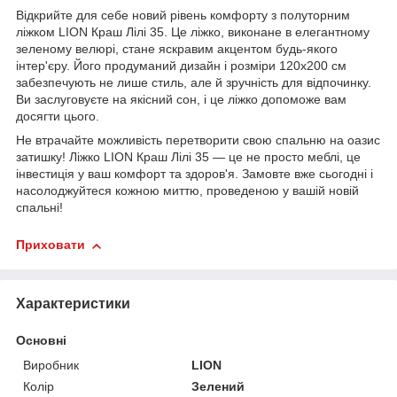
Відкрийте для себе новий рівень комфорту з полуторним
ліжком LION Краш Лілі 35. Це ліжко, виконане в елегантному
зеленому велюрі, стане яскравим акцентом будь-якого
інтер'єру. Його продуманий дизайн і розміри 120х200 см
забезпечують не лише стиль, але й зручність для відпочинку.
Ви заслуговуєте на якісний сон, і це ліжко допоможе вам
досягти цього.
Не втрачайте можливість перетворити свою спальню на оазис
затишку! Ліжко LION Краш Лілі 35 — це не просто меблі, це
інвестиція у ваш комфорт та здоров'я. Замовте вже сьогодні і
насолоджуйтеся кожною миттю, проведеною у вашій новій
спальні!
Приховати
Характеристики
Основні
Виробник
LION
Колір
Зелений