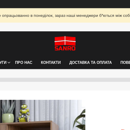
опрацьованно в понеділок, зараз наші менеджери б*ються між собо
УГИ
ПРО НАС
КОНТАКТИ
ДОСТАВКА ТА ОПЛАТА
ПОВ