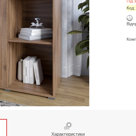
Під 
Код
Відп
Комп
Характеристики