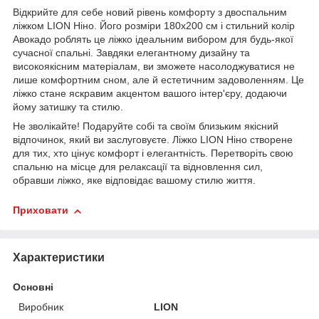
Відкрийте для себе новий рівень комфорту з двоспальним
ліжком LION Ніно. Його розміри 180x200 см і стильний колір
Авокадо роблять це ліжко ідеальним вибором для будь-якої
сучасної спальні. Завдяки елегантному дизайну та
високоякісним матеріалам, ви зможете насолоджуватися не
лише комфортним сном, але й естетичним задоволенням. Це
ліжко стане яскравим акцентом вашого інтер'єру, додаючи
йому затишку та стилю.
Не зволікайте! Подаруйте собі та своїм близьким якісний
відпочинок, який ви заслуговуєте. Ліжко LION Ніно створене
для тих, хто цінує комфорт і елегантність. Перетворіть свою
спальню на місце для релаксації та відновлення сил,
обравши ліжко, яке відповідає вашому стилю життя.
Приховати
Характеристики
Основні
Виробник
LION