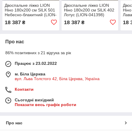
Двоспальне ліжко LION
Двоспальне ліжко LION
Двос
Ніно 180x200 см SILK 501
Ніно 180x200 см SILK 402
Ніно
Небесно-блакитний (LION-
Лотус (LION-041398)
Лава
041397)
0413
18 387
18 387
18 
₴
₴
Про нас
86% позитивних з 21 відгука за рік
Працює з 23.02.2022
м. Біла Церква
вул. Льва Толстого 42, Біла Церква, Україна
Контакти
Сьогодні вихідний
Показати весь графік роботи
Про нас