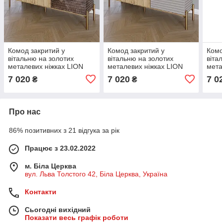
Комод закритий у
Комод закритий у
Комо
вітальню на золотих
вітальню на золотих
віта
металевих ніжках LION
металевих ніжках LION
мета
Грей 154x38x76,5 см Дуб
Грей 154x38x76,5 см Дуб
Грей
7 020
7 020
7 0
₴
₴
Аппалачі/Дерево (LION-
Аппалачі/Кашемір (LION-
Арти
041838)
041868)
0418
Про нас
86% позитивних з 21 відгука за рік
Працює з 23.02.2022
м. Біла Церква
вул. Льва Толстого 42, Біла Церква, Україна
Контакти
Сьогодні вихідний
Показати весь графік роботи