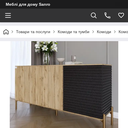
Меблі для дому Sanro
Товари та послуги
Комоди та тумби
Комоди
Комо