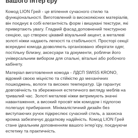
вашого інтер'єру
Комод LION Грей - це втілення сучасного стилю та
функціональності. Виготовлений із високоякісних матеріалів,
він поєднує в собі елегантність форм і вишукані текстури, які
привертають увагу. Гладкий фасад доповнений текстурною
секцією, що створює цікавий візуальний акцент, а металеві
золоті ніжки надають легкості та стабільності. Просторі секції
всередині комода дозволяють організовано зберігати одяг,
постільну білизну, аксесуари та документи, роблячи його
універсальним вибором для спальні, вітальні або робочого
кабінету.
Матеріал виготовлення комода - ЛДСП SWISS KRONO,
відомий своєю міцністю та стійкістю до механічних
пошкоджень, вологи та високих температур. Це гарантує
довговічність та збереження естетичного вигляду меблів на
тривалий час. Золоті металеві ніжки витримують значні
навантаження, а високий просвіт між комодом і підлогою
полегшує прибирання. Мінімалістичний дизайн без
виступаючих ручок підкреслює сучасний стиль, а захисна
кромка забезпечує додаткову надійність. Комод LION Грей
стане ідеальним доповненням вашого інтер'єру, поєднуючи
естетику та практичність.