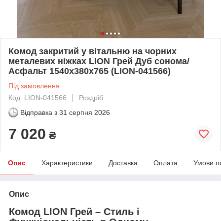
Комод закритий у вітальню на чорних
металевих ніжках LION Грей Дуб сонома/
Асфальт 1540x380x765 (LION-041566)
Під замовлення
Код: LION-041566
Роздріб
Відправка з
31 серпня 2026
7 020
₴
Опис
Характеристики
Доставка
Оплата
Умови п
Опис
Комод LION Грей – Стиль і