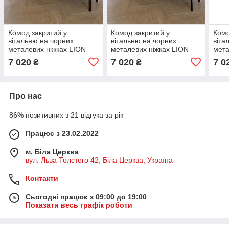
Комод закритий у
Комод закритий у
Комо
вітальню на чорних
вітальню на чорних
віта
металевих ніжках LION
металевих ніжках LION
мета
Грей Кашемір/Асфальт
Грей Німфея Альба
Грей
7 020
7 020
7 0
₴
₴
1540x380x765 (LION-
(білий)/Асфальт
Асф
041567)
1540x380x765 (LION-
(LIO
041568)
Про нас
86% позитивних з 21 відгука за рік
Працює з 23.02.2022
м. Біла Церква
вул. Льва Толстого 42, Біла Церква, Україна
Контакти
Сьогодні працює з 09:00 до 19:00
Показати весь графік роботи