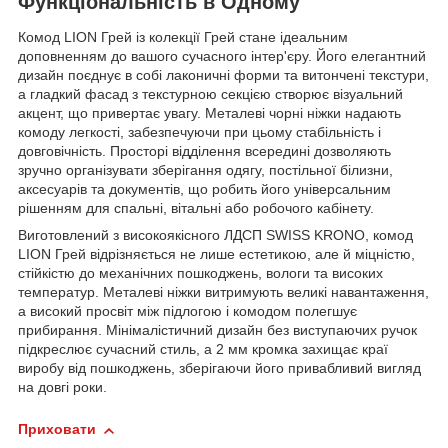
Функціональність в Одному
Комод LION Грей із колекції Грей стане ідеальним
доповненням до вашого сучасного інтер'єру. Його елегантний
дизайн поєднує в собі лаконичні форми та витончені текстури,
а гладкий фасад з текстурною секцією створює візуальний
акцент, що привертає увагу. Металеві чорні ніжки надають
комоду легкості, забезпечуючи при цьому стабільність і
довговічність. Просторі відділення всередині дозволяють
зручно організувати зберігання одягу, постільної білизни,
аксесуарів та документів, що робить його універсальним
рішенням для спальні, вітальні або робочого кабінету.
Виготовлений з високоякісного ЛДСП SWISS KRONO, комод
LION Грей відрізняється не лише естетикою, але й міцністю,
стійкістю до механічних пошкоджень, вологи та високих
температур. Металеві ніжки витримують великі навантаження,
а високий просвіт між підлогою і комодом полегшує
прибирання. Мінімалістичний дизайн без виступаючих ручок
підкреслює сучасний стиль, а 2 мм кромка захищає краї
виробу від пошкоджень, зберігаючи його привабливий вигляд
на довгі роки.
Приховати