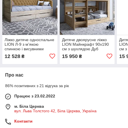
Ліжко дитяче односпальне
Дитяче двоярусне ліжко
Дитя
LION Л-9 з м'якою
LION Майнкрафт 90х190
LIO
спинкою і висувними
см з шухлядою Дуб
см з
шухлядами 190x90 см Дуб
Аппалачі (LION-041535)
(LIO
12 528
15 950
15 
₴
₴
сонома/Лілі-02 (LION-
041481)
Про нас
86% позитивних з 21 відгука за рік
Працює з 23.02.2022
м. Біла Церква
вул. Льва Толстого 42, Біла Церква, Україна
Контакти