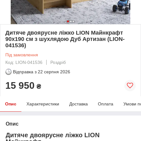
Дитяче двоярусне ліжко LION Майнкрафт
90х190 см з шухлядою Дуб Артизан (LION-
041536)
Під замовлення
Код: LION-041536
Роздріб
Відправка з
22 серпня 2026
15 950
₴
Опис
Характеристики
Доставка
Оплата
Умови п
Опис
Дитяче двоярусне ліжко LION