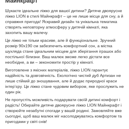
Майнкрафт
Шукаєте ідеальне ліжко для вашої дитини? Дитяче двоярусне
ліжко LION в стилі Майнкрафт – це не лише місце для сну, а й
справжня пригода! Яскравий дизайн та унікальна тематика
створять неповторну атмосферу у дитячій кімнаті, яка
захопить вашу малечу.
Це ліжко не тільки красиве, але й функціональне. Зручний
розмір 90х190 см забезпечить комфортний сон, а містка
шухляда стане ідеальним місцем для зберігання іграшок або
постільної білизни. Ваш малюк зможе легко дістати все
необхідне, а ви – зекономити простір у кімнаті.
Виготовлене з якісних матеріалів, ліжко LION гарантує
надійність та довговічність. Екологічно чистий дуб Артизан не
лише стійкий до зношування, але й додає природної краси
інтер'єру. Це ліжко стане чудовим вибором, яке прослужить не
один рік.
Не пропустіть можливість подарувати своїй дитині комфорт і
радість! Обирайте дитяче двоярусне ліжко LION Майнкрафт і
створюйте незабутні спогади у вашій родині. Замовляйте вже
сьогодні, щоб ваш малюк міг насолоджуватись комфортом та
пригодами у світі снів!