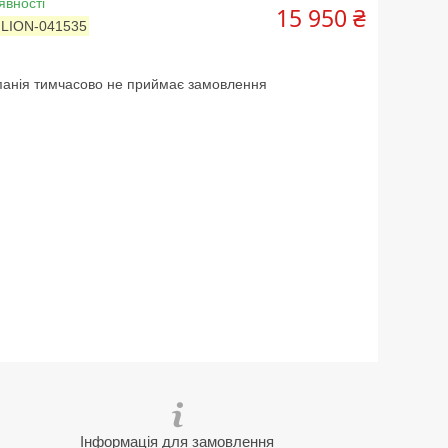
явності
15 950 ₴
:
LION-041535
анія тимчасово не приймає замовлення
Інформація для замовлення