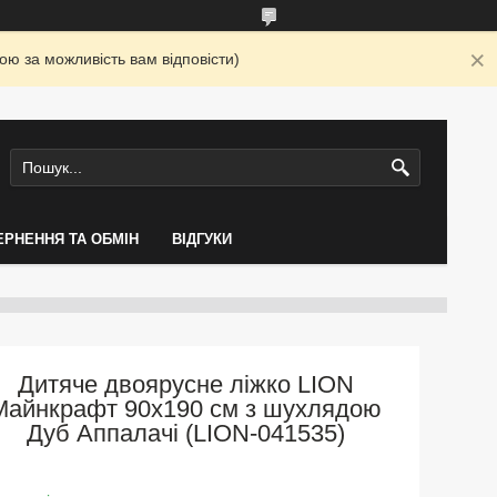
ю за можливість вам відповісти)
ЕРНЕННЯ ТА ОБМІН
ВІДГУКИ
Дитяче двоярусне ліжко LION
Майнкрафт 90х190 см з шухлядою
Дуб Аппалачі (LION-041535)