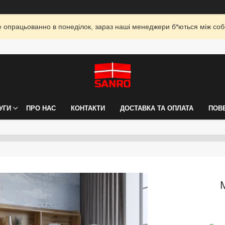
опрацьованно в понеділок, зараз наші менеджери б*ються між собо
УГИ
ПРО НАС
КОНТАКТИ
ДОСТАВКА ТА ОПЛАТА
ПОВ