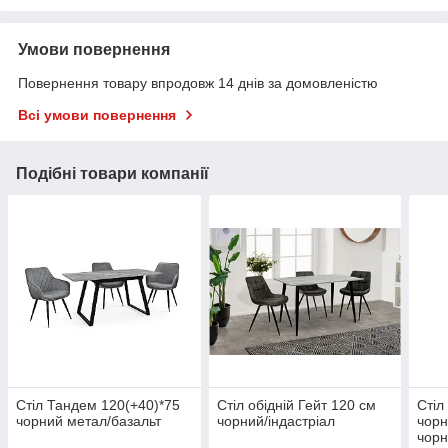
Умови повернення
Повернення товару впродовж 14 днів за домовленістю
Всі умови повернення
Подібні товари компанії
Стіл Тандем 120(+40)*75
Стіл обідній Гейт 120 см
Стіл
чорний метал/базальт
чорний/індастріал
чор
чор