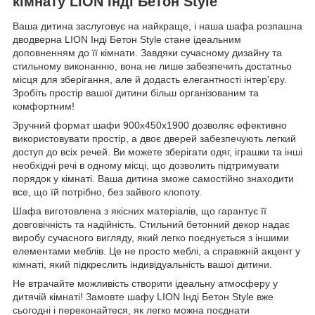
кімнату LION Інді Бетон Style
Ваша дитина заслуговує на найкраще, і наша шафа розпашна
дводверна LION Інді Бетон Style стане ідеальним
доповненням до її кімнати. Завдяки сучасному дизайну та
стильному виконанню, вона не лише забезпечить достатньо
місця для зберігання, але й додасть елегантності інтер'єру.
Зробіть простір вашої дитини більш організованим та
комфортним!
Зручний формат шафи 900х450х1900 дозволяє ефективно
використовувати простір, а двоє дверей забезпечують легкий
доступ до всіх речей. Ви можете зберігати одяг, іграшки та інші
необхідні речі в одному місці, що дозволить підтримувати
порядок у кімнаті. Ваша дитина зможе самостійно знаходити
все, що їй потрібно, без зайвого клопоту.
Шафа виготовлена з якісних матеріалів, що гарантує її
довговічність та надійність. Стильний бетонний декор надає
виробу сучасного вигляду, який легко поєднується з іншими
елементами меблів. Це не просто меблі, а справжній акцент у
кімнаті, який підкреслить індивідуальність вашої дитини.
Не втрачайте можливість створити ідеальну атмосферу у
дитячій кімнаті! Замовте шафу LION Інді Бетон Style вже
сьогодні і переконайтеся, як легко можна поєднати