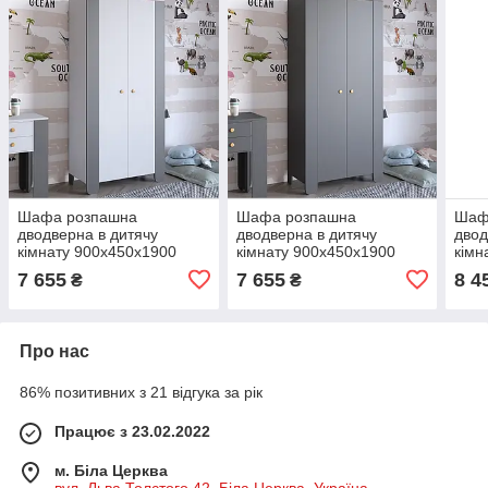
Шафа розпашна
Шафа розпашна
Шаф
дводверна в дитячу
дводверна в дитячу
двод
кімнату 900х450х1900
кімнату 900х450х1900
кімн
LION Інді Німфея Альба
LION Інді Антрацит (LION-
LION
7 655
7 655
8 4
₴
₴
(білий)/Антрацит (LION-
041573)
(LIO
041588)
Про нас
86% позитивних з 21 відгука за рік
Працює з 23.02.2022
м. Біла Церква
вул. Льва Толстого 42, Біла Церква, Україна