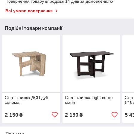
Повернення товару впродовж 14 днів за домовленістю
Всі умови повернення
Подібні товари компанії
Стіл - книжка ДСП дуб
Стіл - книжка Light венге
Стіл
сонома
магія
) * 
2 150
2 150
5 4
₴
₴