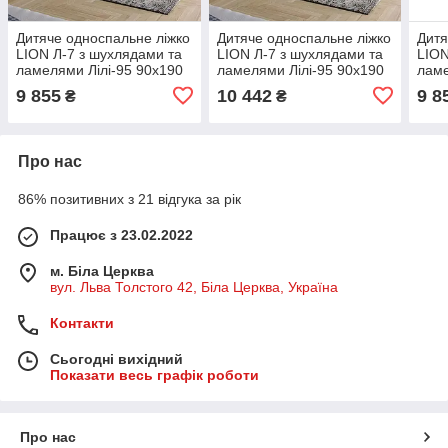
Дитяче односпальне ліжко
Дитяче односпальне ліжко
Дитя
LION Л-7 з шухлядами та
LION Л-7 з шухлядами та
LION
ламелями Лілі-95 90x190
ламелями Лілі-95 90x190
ламе
см Дуб артизан (LION-
см Дуб ліворно (LION-
см К
9 855
10 442
9 8
₴
₴
044216)
044217)
0442
Про нас
86% позитивних з 21 відгука за рік
Працює з 23.02.2022
м. Біла Церква
вул. Льва Толстого 42, Біла Церква, Україна
Контакти
Сьогодні вихідний
Показати весь графік роботи
Про нас