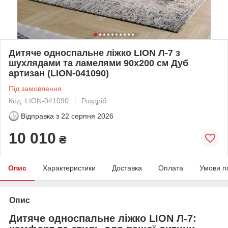
Дитяче односпальне ліжко LION Л-7 з
шухлядами та ламелями 90x200 см Дуб
артизан (LION-041090)
Під замовлення
Код: LION-041090
Роздріб
Відправка з
22 серпня 2026
10 010
₴
Опис
Характеристики
Доставка
Оплата
Умови п
Опис
Дитяче односпальне ліжко LION Л-7: