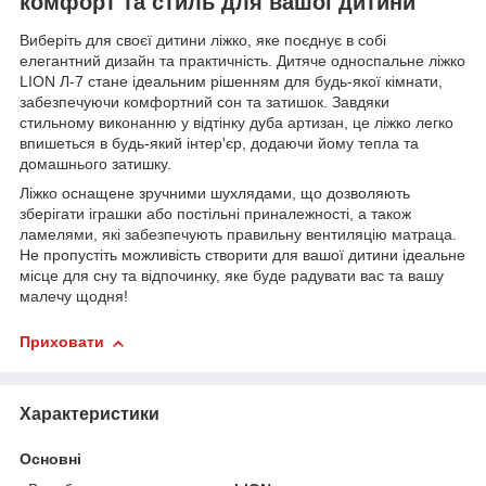
комфорт та стиль для вашої дитини
Виберіть для своєї дитини ліжко, яке поєднує в собі
елегантний дизайн та практичність. Дитяче односпальне ліжко
LION Л-7 стане ідеальним рішенням для будь-якої кімнати,
забезпечуючи комфортний сон та затишок. Завдяки
стильному виконанню у відтінку дуба артизан, це ліжко легко
впишеться в будь-який інтер'єр, додаючи йому тепла та
домашнього затишку.
Ліжко оснащене зручними шухлядами, що дозволяють
зберігати іграшки або постільні приналежності, а також
ламелями, які забезпечують правильну вентиляцію матраца.
Не пропустіть можливість створити для вашої дитини ідеальне
місце для сну та відпочинку, яке буде радувати вас та вашу
малечу щодня!
Приховати
Характеристики
Основні