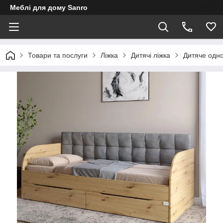
Меблі для дому Sanro
Товари та послуги
Ліжка
Дитячі ліжка
Дитяче одно