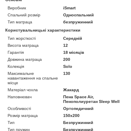
Виробник
iSmart
Спальний розмір
Односпальний
Тип матраца
безпружинний
Користувальницькі характеристики
Тип жорсткості
Середній
Висота матраца
12
Гарантія
18 місяців
Довжина матраца
200
Колекція
Solo
Максимальне
130
навантаження на спальне
місце
Матеріал чохла
Жакард
Наповнювач
Пена Space Air,
Пенополиуретан Sleep Well
Особливості
Ортопедичний
Розмір матраца
150х200
Тип
Безпружинний
Тип пружин
Безпружинний