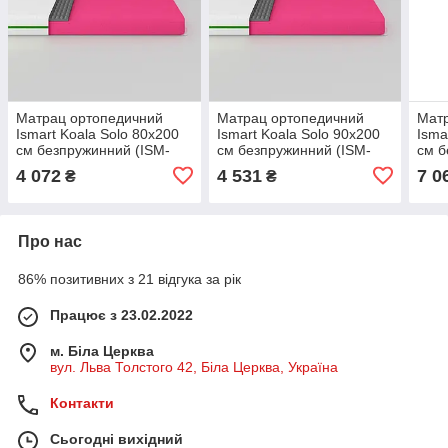
Матрац ортопедичний
Матрац ортопедичний
Мат
Ismart Koala Solo 80х200
Ismart Koala Solo 90х200
Isma
см безпружинний (ISM-
см безпружинний (ISM-
см б
051117)
051118)
0511
4 072
4 531
7 0
₴
₴
Про нас
86% позитивних з 21 відгука за рік
Працює з 23.02.2022
м. Біла Церква
вул. Льва Толстого 42, Біла Церква, Україна
Контакти
Сьогодні вихідний