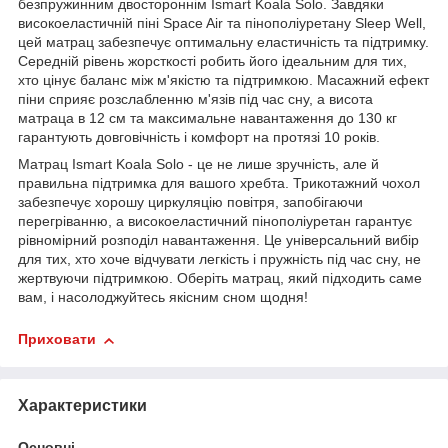
безпружинним двостороннім Ismart Koala Solo. Завдяки
високоеластичній піні Space Air та пінополіуретану Sleep Well,
цей матрац забезпечує оптимальну еластичність та підтримку.
Середній рівень жорсткості робить його ідеальним для тих,
хто цінує баланс між м'якістю та підтримкою. Масажний ефект
піни сприяє розслабленню м'язів під час сну, а висота
матраца в 12 см та максимальне навантаження до 130 кг
гарантують довговічність і комфорт на протязі 10 років.
Матрац Ismart Koala Solo - це не лише зручність, але й
правильна підтримка для вашого хребта. Трикотажний чохол
забезпечує хорошу циркуляцію повітря, запобігаючи
перегріванню, а високоеластичний пінополіуретан гарантує
рівномірний розподіл навантаження. Це універсальний вибір
для тих, хто хоче відчувати легкість і пружність під час сну, не
жертвуючи підтримкою. Оберіть матрац, який підходить саме
вам, і насолоджуйтесь якісним сном щодня!
Приховати
Характеристики
Основні