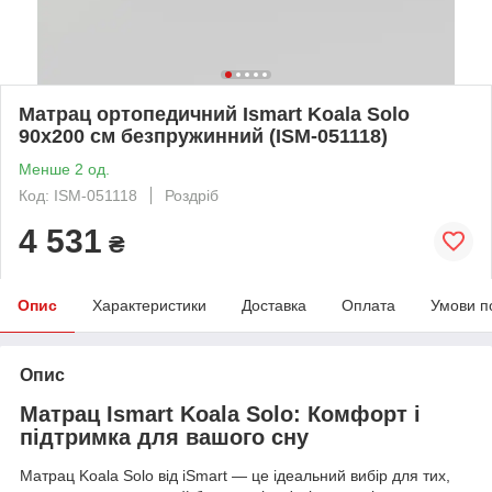
Матрац ортопедичний Ismart Koala Solo
90х200 см безпружинний (ISM-051118)
Менше 2 од.
Код: ISM-051118
Роздріб
4 531
₴
Опис
Характеристики
Доставка
Оплата
Умови п
Опис
Матрац Ismart Koala Solo: Комфорт і
підтримка для вашого сну
Матрац Koala Solo від iSmart — це ідеальний вибір для тих,