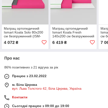
Матрац ортопедичний
Матрац ортопедичний
Мат
Ismart Koala Solo 80х200
Ismart Koala Fresh
Isma
см безпружинний (ISM-
140х200 см безпружинний
см б
051117)
(ISM-051031)
0511
4 072
6 419
7 0
₴
₴
Про нас
86% позитивних з 21 відгука за рік
Працює з 23.02.2022
м. Біла Церква
вул. Льва Толстого 42, Біла Церква, Україна
Контакти
Сьогодні працює з 09:00 до 19:00