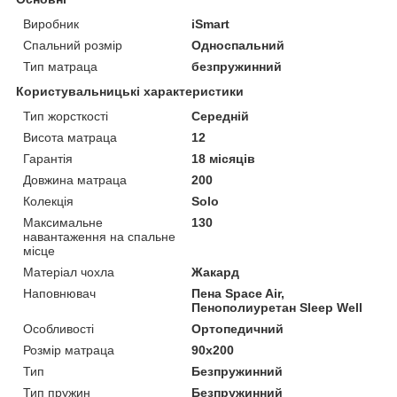
Виробник
iSmart
Спальний розмір
Односпальний
Тип матраца
безпружинний
Користувальницькі характеристики
Тип жорсткості
Середній
Висота матраца
12
Гарантія
18 місяців
Довжина матраца
200
Колекція
Solo
Максимальне
130
навантаження на спальне
місце
Матеріал чохла
Жакард
Наповнювач
Пена Space Air,
Пенополиуретан Sleep Well
Особливості
Ортопедичний
Розмір матраца
90х200
Тип
Безпружинний
Тип пружин
Безпружинний