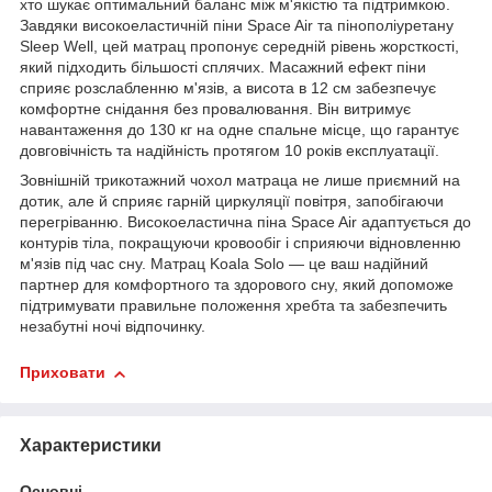
хто шукає оптимальний баланс між м'якістю та підтримкою.
Завдяки високоеластичній піни Space Air та пінополіуретану
Sleep Well, цей матрац пропонує середній рівень жорсткості,
який підходить більшості сплячих. Масажний ефект піни
сприяє розслабленню м'язів, а висота в 12 см забезпечує
комфортне снідання без провалювання. Він витримує
навантаження до 130 кг на одне спальне місце, що гарантує
довговічність та надійність протягом 10 років експлуатації.
Зовнішній трикотажний чохол матраца не лише приємний на
дотик, але й сприяє гарній циркуляції повітря, запобігаючи
перегріванню. Високоеластична піна Space Air адаптується до
контурів тіла, покращуючи кровообіг і сприяючи відновленню
м'язів під час сну. Матрац Koala Solo — це ваш надійний
партнер для комфортного та здорового сну, який допоможе
підтримувати правильне положення хребта та забезпечить
незабутні ночі відпочинку.
Приховати
Характеристики
Основні