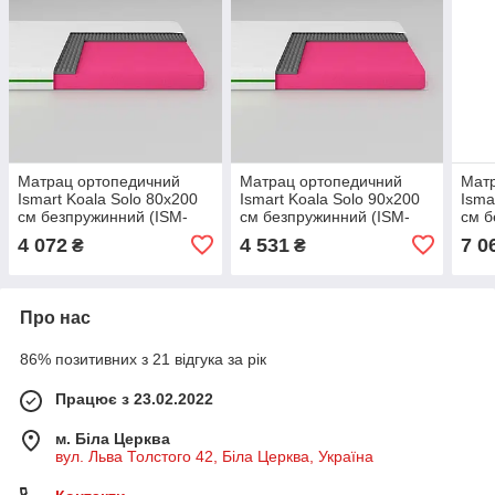
Матрац ортопедичний
Матрац ортопедичний
Мат
Ismart Koala Solo 80х200
Ismart Koala Solo 90х200
Isma
см безпружинний (ISM-
см безпружинний (ISM-
см б
051117)
051118)
0511
4 072
4 531
7 0
₴
₴
Про нас
86% позитивних з 21 відгука за рік
Працює з 23.02.2022
м. Біла Церква
вул. Льва Толстого 42, Біла Церква, Україна