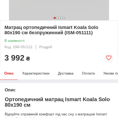
Матрац ортопедичний Ismart Koala Solo
80х190 см безпружинний (ISM-051111)
В наявності
Код: ISM-051111
Роздріб
3 992
₴
Опис
Характеристики
Доставка
Оплата
Умови п
Опис
Ортопедичний матрац Ismart Koala Solo
80х190 см
Відчуйте справжній комфорт під час сну з матрацом Ismart