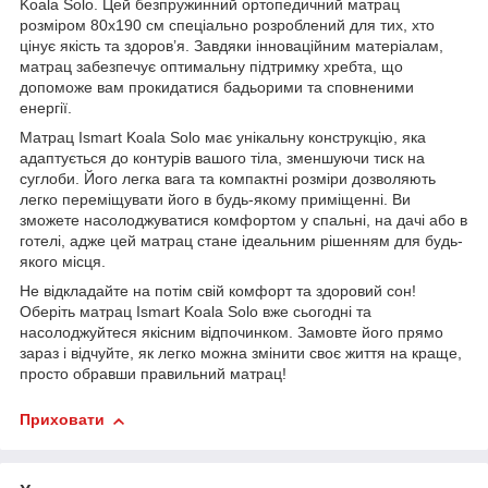
Koala Solo. Цей безпружинний ортопедичний матрац
розміром 80х190 см спеціально розроблений для тих, хто
цінує якість та здоров’я. Завдяки інноваційним матеріалам,
матрац забезпечує оптимальну підтримку хребта, що
допоможе вам прокидатися бадьорими та сповненими
енергії.
Матрац Ismart Koala Solo має унікальну конструкцію, яка
адаптується до контурів вашого тіла, зменшуючи тиск на
суглоби. Його легка вага та компактні розміри дозволяють
легко переміщувати його в будь-якому приміщенні. Ви
зможете насолоджуватися комфортом у спальні, на дачі або в
готелі, адже цей матрац стане ідеальним рішенням для будь-
якого місця.
Не відкладайте на потім свій комфорт та здоровий сон!
Оберіть матрац Ismart Koala Solo вже сьогодні та
насолоджуйтеся якісним відпочинком. Замовте його прямо
зараз і відчуйте, як легко можна змінити своє життя на краще,
просто обравши правильний матрац!
Приховати