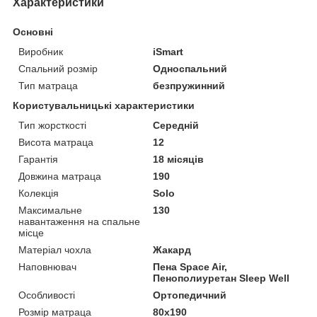
Характеристики
Основні
Виробник
iSmart
Спальний розмір
Односпальний
Тип матраца
безпружинний
Користувальницькі характеристики
Тип жорсткості
Середній
Висота матраца
12
Гарантія
18 місяців
Довжина матраца
190
Колекція
Solo
Максимальне
130
навантаження на спальне
місце
Матеріал чохла
Жакард
Наповнювач
Пена Space Air,
Пенополиуретан Sleep Well
Особливості
Ортопедичний
Розмір матраца
80х190