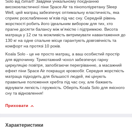
Solo від iSmart! Завдяки унікальному поєднанню
високоеластичної піни Space Air та пінополіуретану Sleep
Well, цей матрац забезпечує оптимальну еластичність, яка
сприяє розслабленню м'язів під час сну. Середній рівень
жорсткості робить його ідеальним вибором для тих, хто
прагне досягти балансу між м'якістю і підтримкою. Висота
матраца у 12 см та можливість витримувати навантаження до
130 кг на одне спальне місце гарантують довговічність та
комфорт на протязі 10 років.
Koala Solo - це не просто матрац, а ваш особистий простір
для відпочинку. Трикотажний чохол забезпечує гарну
циркуляцію повітря, запобігаючи перегріванню, а масажний
ефект піни Space Air покращує кровообіг. Середня жорсткість
матраца підходить для більшості людей, які цінують
правильне положення хребта під час сну, але бажають
відчувати легкість і пружність. Оберіть Koala Solo для якісного
сну та відновлення!
Приховати
Характеристики