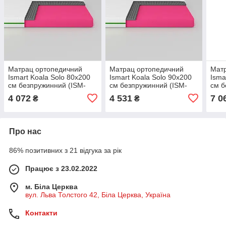
Матрац ортопедичний
Матрац ортопедичний
Мат
Ismart Koala Solo 80х200
Ismart Koala Solo 90х200
Isma
см безпружинний (ISM-
см безпружинний (ISM-
см б
051117)
051118)
0511
4 072
4 531
7 0
₴
₴
Про нас
86% позитивних з 21 відгука за рік
Працює з 23.02.2022
м. Біла Церква
вул. Льва Толстого 42, Біла Церква, Україна
Контакти