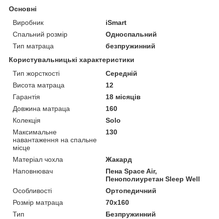
Основні
Виробник
iSmart
Спальний розмір
Односпальний
Тип матраца
безпружинний
Користувальницькі характеристики
Тип жорсткості
Середній
Висота матраца
12
Гарантія
18 місяців
Довжина матраца
160
Колекція
Solo
Максимальне
130
навантаження на спальне
місце
Матеріал чохла
Жакард
Наповнювач
Пена Space Air,
Пенополиуретан Sleep Well
Особливості
Ортопедичний
Розмір матраца
70х160
Тип
Безпружинний