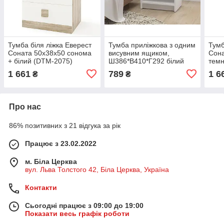
Тумба біля ліжка Еверест
Тумба приліжкова з одним
Тумб
Соната 50х38х50 сонома
висувним ящиком,
Сона
+ білий (DTM-2075)
Ш386*В410*Г292 білий
темн
2077
1 661
789
1 6
₴
₴
Про нас
86% позитивних з 21 відгука за рік
Працює з 23.02.2022
м. Біла Церква
вул. Льва Толстого 42, Біла Церква, Україна
Контакти
Сьогодні працює з 09:00 до 19:00
Показати весь графік роботи