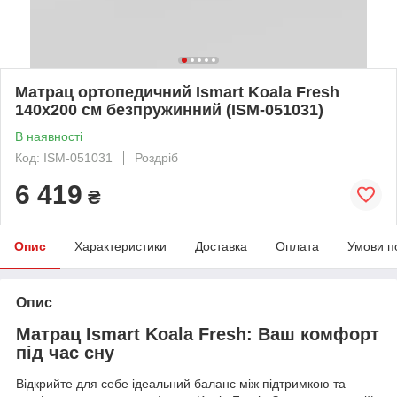
Матрац ортопедичний Ismart Koala Fresh
140х200 см безпружинний (ISM-051031)
В наявності
Код: ISM-051031
Роздріб
6 419
₴
Опис
Характеристики
Доставка
Оплата
Умови п
Опис
Матрац Ismart Koala Fresh: Ваш комфорт
під час сну
Відкрийте для себе ідеальний баланс між підтримкою та