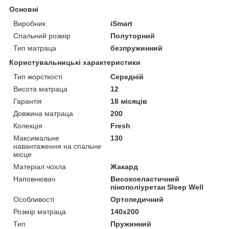
Основні
Виробник
iSmart
Спальний розмір
Полуторний
Тип матраца
безпружинний
Користувальницькі характеристики
Тип жорсткості
Середній
Висота матраца
12
Гарантія
18 місяців
Довжина матраца
200
Колекція
Fresh
Максимальне
130
навантаження на спальне
місце
Матеріал чохла
Жакард
Наповнювач
Високоеластичний
пінополіуретан Sleep Well
Особливості
Ортопедичний
Розмір матраца
140х200
Тип
Пружинний