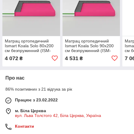
Матрац ортопедичний
Матрац ортопедичний
Мат
Ismart Koala Solo 80х200
Ismart Koala Solo 90х200
Isma
см безпружинний (ISM-
см безпружинний (ISM-
см б
051117)
051118)
0511
4 072
4 531
7 0
₴
₴
Про нас
86% позитивних з 21 відгука за рік
Працює з 23.02.2022
м. Біла Церква
вул. Льва Толстого 42, Біла Церква, Україна
Контакти