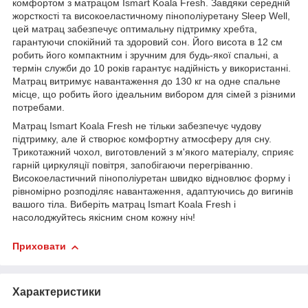
комфортом з матрацом Ismart Koala Fresh. Завдяки середній
жорсткості та високоеластичному пінополіуретану Sleep Well,
цей матрац забезпечує оптимальну підтримку хребта,
гарантуючи спокійний та здоровий сон. Його висота в 12 см
робить його компактним і зручним для будь-якої спальні, а
термін служби до 10 років гарантує надійність у використанні.
Матрац витримує навантаження до 130 кг на одне спальне
місце, що робить його ідеальним вибором для сімей з різними
потребами.
Матрац Ismart Koala Fresh не тільки забезпечує чудову
підтримку, але й створює комфортну атмосферу для сну.
Трикотажний чохол, виготовлений з м'якого матеріалу, сприяє
гарній циркуляції повітря, запобігаючи перегріванню.
Високоеластичний пінополіуретан швидко відновлює форму і
рівномірно розподіляє навантаження, адаптуючись до вигинів
вашого тіла. Виберіть матрац Ismart Koala Fresh і
насолоджуйтесь якісним сном кожну ніч!
Приховати
Характеристики