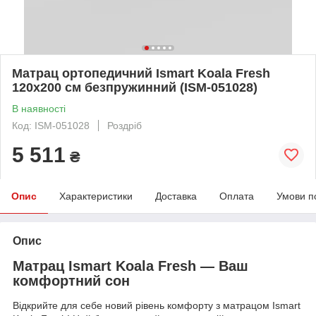
Матрац ортопедичний Ismart Koala Fresh
120х200 см безпружинний (ISM-051028)
В наявності
Код: ISM-051028
Роздріб
5 511
₴
Опис
Характеристики
Доставка
Оплата
Умови п
Опис
Матрац Ismart Koala Fresh — Ваш
комфортний сон
Відкрийте для себе новий рівень комфорту з матрацом Ismart