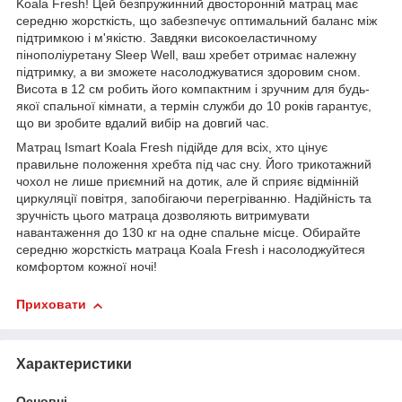
Koala Fresh! Цей безпружинний двосторонній матрац має
середню жорсткість, що забезпечує оптимальний баланс між
підтримкою і м'якістю. Завдяки високоеластичному
пінополіуретану Sleep Well, ваш хребет отримає належну
підтримку, а ви зможете насолоджуватися здоровим сном.
Висота в 12 см робить його компактним і зручним для будь-
якої спальної кімнати, а термін служби до 10 років гарантує,
що ви зробите вдалий вибір на довгий час.
Матрац Ismart Koala Fresh підійде для всіх, хто цінує
правильне положення хребта під час сну. Його трикотажний
чохол не лише приємний на дотик, але й сприяє відмінній
циркуляції повітря, запобігаючи перегріванню. Надійність та
зручність цього матраца дозволяють витримувати
навантаження до 130 кг на одне спальне місце. Обирайте
середню жорсткість матраца Koala Fresh і насолоджуйтеся
комфортом кожної ночі!
Приховати
Характеристики
Основні