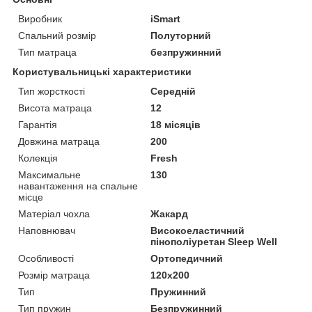
Виробник
iSmart
Спальний розмір
Полуторний
Тип матраца
безпружинний
Користувальницькі характеристики
Тип жорсткості
Середній
Висота матраца
12
Гарантія
18 місяців
Довжина матраца
200
Колекція
Fresh
Максимальне
130
навантаження на спальне
місце
Матеріал чохла
Жакард
Наповнювач
Високоеластичний
пінополіуретан Sleep Well
Особливості
Ортопедичний
Розмір матраца
120х200
Тип
Пружинний
Тип пружин
Безпружинний