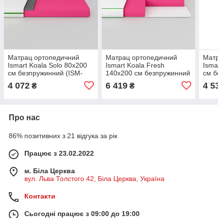
Матрац ортопедичний
Матрац ортопедичний
Мат
Ismart Koala Solo 80х200
Ismart Koala Fresh
Isma
см безпружинний (ISM-
140х200 см безпружинний
см б
051117)
(ISM-051031)
0511
4 072
6 419
4 5
₴
₴
Про нас
86% позитивних з 21 відгука за рік
Працює з 23.02.2022
м. Біла Церква
вул. Льва Толстого 42, Біла Церква, Україна
Контакти
Сьогодні працює з 09:00 до 19:00