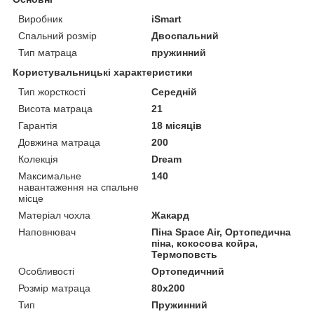
Виробник
iSmart
Спальний розмір
Двоспальний
Тип матраца
пружинний
Користувальницькі характеристики
Тип жорсткості
Середній
Висота матраца
21
Гарантія
18 місяців
Довжина матраца
200
Колекція
Dream
Максимальне
140
навантаження на спальне
місце
Матеріал чохла
Жакард
Наповнювач
Піна Space Air, Ортопедична
піна, кокосова койра,
Термоповсть
Особливості
Ортопедичний
Розмір матраца
80х200
Тип
Пружинний