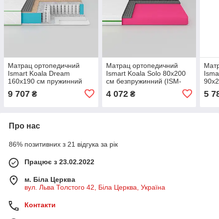
Матрац ортопедичний
Матрац ортопедичний
Мат
Ismart Koala Dream
Ismart Koala Solo 80х200
Isma
160х190 см пружинний
см безпружинний (ISM-
90х2
(ISM-051015)
051117)
(ISM
9 707
4 072
5 7
₴
₴
Про нас
86% позитивних з 21 відгука за рік
Працює з 23.02.2022
м. Біла Церква
вул. Льва Толстого 42, Біла Церква, Україна
Контакти