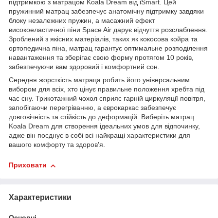
підтримкою з матрацом Koala Dream від iSmart. Цей
пружинний матрац забезпечує анатомічну підтримку завдяки
блоку незалежних пружин, а масажний ефект
високоеластичної піни Space Air дарує відчуття розслаблення.
Зроблений з якісних матеріалів, таких як кокосова койра та
ортопедична піна, матрац гарантує оптимальне розподілення
навантаження та зберігає свою форму протягом 10 років,
забезпечуючи вам здоровий і комфортний сон.
Середня жорсткість матраца робить його універсальним
вибором для всіх, хто цінує правильне положення хребта під
час сну. Трикотажний чохол сприяє гарній циркуляції повітря,
запобігаючи перегріванню, а єврокаркас забезпечує
довговічність та стійкість до деформацій. Виберіть матрац
Koala Dream для створення ідеальних умов для відпочинку,
адже він поєднує в собі всі найкращі характеристики для
вашого комфорту та здоров'я.
Приховати
Характеристики
Основні