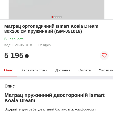
Матрац ортопедичний Ismart Koala Dream
80х200 см пружинний (ISM-051018)
В наявності
Код: ISM-051018
Роздріб
5 195
₴
Опис
Характеристики
Доставка
Оплата
Умови п
Опис
Матрац пружинний двосторонній Ismart
Koala Dream
Відкрийте для себе ідеальний баланс між комфортом і