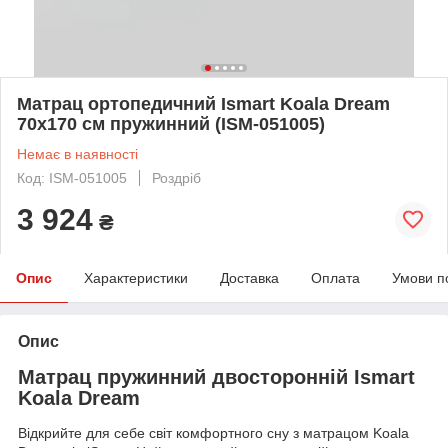
Матрац ортопедичний Ismart Koala Dream
70х170 см пружинний (ISM-051005)
Немає в наявності
Код: ISM-051005
Роздріб
3 924
₴
Опис
Характеристики
Доставка
Оплата
Умови п
Опис
Матрац пружинний двосторонній Ismart
Koala Dream
Відкрийте для себе світ комфортного сну з матрацом Koala