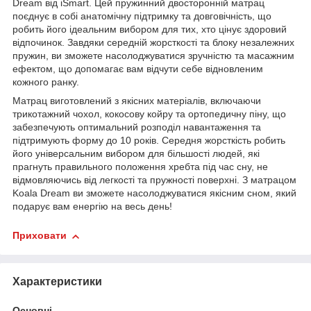
Dream від iSmart. Цей пружинний двосторонній матрац
поєднує в собі анатомічну підтримку та довговічність, що
робить його ідеальним вибором для тих, хто цінує здоровий
відпочинок. Завдяки середній жорсткості та блоку незалежних
пружин, ви зможете насолоджуватися зручністю та масажним
ефектом, що допомагає вам відчути себе відновленим
кожного ранку.
Матрац виготовлений з якісних матеріалів, включаючи
трикотажний чохол, кокосову койру та ортопедичну піну, що
забезпечують оптимальний розподіл навантаження та
підтримують форму до 10 років. Середня жорсткість робить
його універсальним вибором для більшості людей, які
прагнуть правильного положення хребта під час сну, не
відмовляючись від легкості та пружності поверхні. З матрацом
Koala Dream ви зможете насолоджуватися якісним сном, який
подарує вам енергію на весь день!
Приховати
Характеристики
Основні