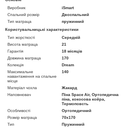
Виробник
iSmart
Спальний розмір
Двоспальний
Тип матраца
пружинний
Користувальницькі характеристики
Тип жорсткості
Середній
Висота матраца
21
Гарантія
18 місяців
Довжина матраца
170
Колекція
Dream
Максимальне
140
навантаження на спальне
місце
Матеріал чохла
Жакард
Наповнювач
Піна Space Air, Ортопедична
піна, кокосова койра,
Термоповсть
Особливості
Ортопедичний
Розмір матраца
70х170
Тип
Пружинний