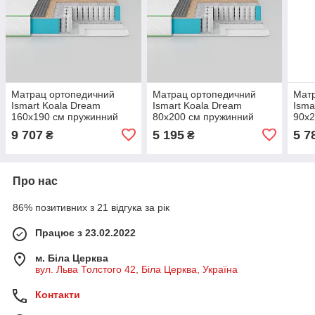
Матрац ортопедичний
Матрац ортопедичний
Мат
Ismart Koala Dream
Ismart Koala Dream
Isma
160х190 см пружинний
80х200 см пружинний
90х2
(ISM-051015)
(ISM-051018)
(ISM
9 707
5 195
5 7
₴
₴
Про нас
86% позитивних з 21 відгука за рік
Працює з 23.02.2022
м. Біла Церква
вул. Льва Толстого 42, Біла Церква, Україна
Контакти