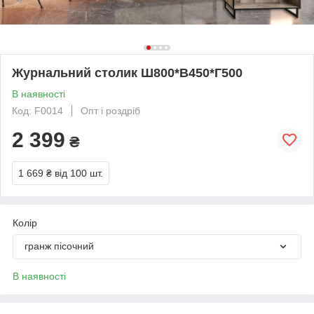
Журнальний столик Ш800*В450*Г500
В наявності
Код: F0014
Опт і роздріб
2 399
₴
1 669 ₴
від 100 шт.
Колір
гранж пісочний
В наявності