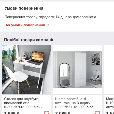
Умови повернення
Повернення товару впродовж 14 днів за домовленістю
Всі умови повернення
Подібні товари компанії
Столик для ноутбука,
Шафа розстібна зі
Макі
письмовий стіл
штангою, на 3 ящики,
Ш10
Ш800*В760*Г500 білий
Ш800*В2110*Г500 біла
антр
1 699
7 089
1 5
₴
₴