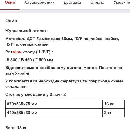
Опис
Характеристики
Доставка
Оплата
Умови п
Опис
Журнальний столик
Матеріал: ДСП Ламіноване 16мм, ПУР поклейка крайки,
ПУР поклейка крайки
Роз
міри
столу (Ш/В/Г) :
Ш 800 / В 450 / Г 500 мм
Відправляємо в розібраному вигляді Новою Поштою по
всій Україні
У комплекті вся необхідна фурнітура та покрокова схема
складання
Столик упакований у 2 пачки:
870х565х75 мм
16 кг
440х285х60 мм
2 кг
Вага: 18 кг