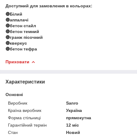
Доступний для замовлення в кольорах:
🔴Білий
🔴аппалачі
🔴бетон стайл
🔴бетон темний
🔴гранж пісочний
🔴кверкус
🔴бетон тефра
Приховати
Характеристики
Основні
Виробник
Sanro
Країна виробник
Україна
Форма стільниці
прямокутна
Гарантійний термін
12 міс
Стан
Новий