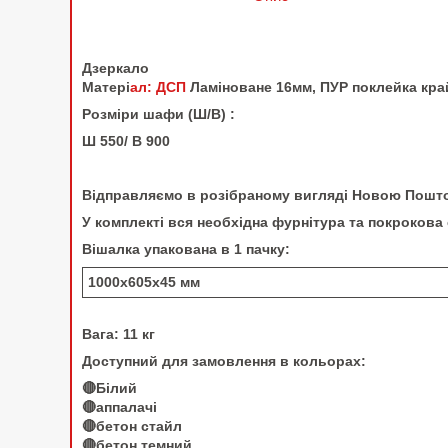
Дзеркало
Матері
ал: ДСП
Ламіноване 16мм, ПУР поклейка кра
Розміри шафи (Ш/В) :
Ш 550/ В 900
Відправляємо в розібраному вигляді Новою Поштою
У комплекті вся необхідна фурнітура та покрокова
Вішалка упакована в 1 пачку:
1000х605х45
мм
Вага: 11 кг
Доступний для замовлення в кольорах:
🔴Білий
🔴аппалачі
🔴бетон стайл
🔴бетон темний