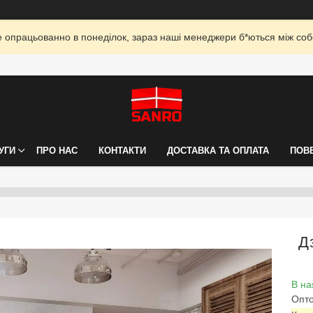
опрацьованно в понеділок, зараз наші менеджери б*ються між собо
УГИ
ПРО НАС
КОНТАКТИ
ДОСТАВКА ТА ОПЛАТА
ПОВ
Д
В на
Опто