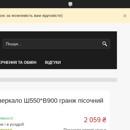
ю за можливість вам відповісти)
ЕРНЕННЯ ТА ОБМІН
ВІДГУКИ
зеркало Ш550*В900 гранж пісочний
2 059 ₴
явності
м і в роздріб
Показати оптові ціни