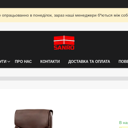
опрацьованно в понеділок, зараз наші менеджери б*ються між собо
УГИ
ПРО НАС
КОНТАКТИ
ДОСТАВКА ТА ОПЛАТА
ПОВ
В на