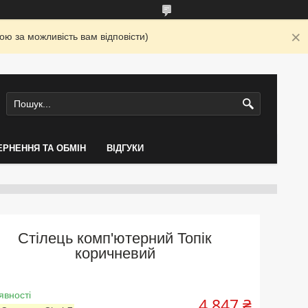
ю за можливість вам відповісти)
ЕРНЕННЯ ТА ОБМІН
ВІДГУКИ
Стілець комп'ютерний Топік
коричневий
явності
4 847 ₴