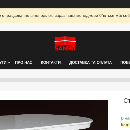
опрацьованно в понеділок, зараз наші менеджери б*ються між собо
УГИ
ПРО НАС
КОНТАКТИ
ДОСТАВКА ТА ОПЛАТА
ПОВ
Ст
В на
Код