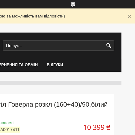
ю за можливість вам відповісти)
ЕРНЕННЯ ТА ОБМІН
ВІДГУКИ
іл Говерла розкл (160+40)/90,білий
явності
10 399 ₴
:
А0017411