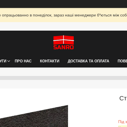
опрацьованно в понеділок, зараз наші менеджери б*ються між собо
УГИ
ПРО НАС
КОНТАКТИ
ДОСТАВКА ТА ОПЛАТА
ПОВ
Ст
Під 