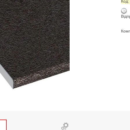
Код
Відп
Комп