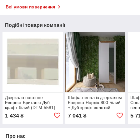
Всі умови повернення
Подібні товари компанії
Дзеркало настінне
Шафа-пенал із дзеркалом
Шаф
Еверест Британія Дуб
Еверест Нордік-800 Білий
Сона
крафт білий (DTM-5581)
+ Дуб крафт золотий
венг
(DTM-5539)
золо
1 434
7 041
5 7
₴
₴
Про нас