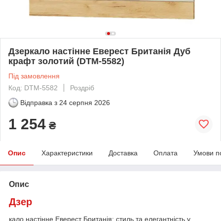
Дзеркало настінне Еверест Британія Дуб
крафт золотий (DTM-5582)
Під замовлення
Код: DTM-5582
Роздріб
Відправка з
24 серпня 2026
1 254
₴
Опис
Характеристики
Доставка
Оплата
Умови п
Опис
Дзер
кало настінне Еверест Британія: стиль та елегантність у