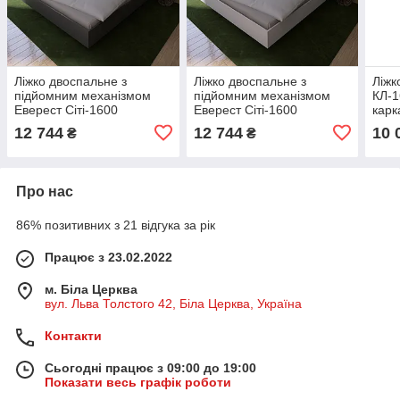
Ліжко двоспальне з
Ліжко двоспальне з
Ліжк
підйомним механізмом
підйомним механізмом
КЛ-1
Еверест Сіті-1600
Еверест Сіті-1600
карк
200,5х168,8х82,6 см Дуб
200,5х168,8х82,6 см Дуб
сон
12 744
12 744
10 
₴
₴
сонома/Графіт (DTM-
сонома/Білий (DTM-
071086)
071087)
Про нас
86% позитивних з 21 відгука за рік
Працює з 23.02.2022
м. Біла Церква
вул. Льва Толстого 42, Біла Церква, Україна
Контакти
Сьогодні працює з 09:00 до 19:00
Показати весь графік роботи