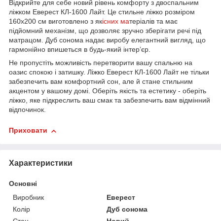
Відкрийте для себе новий рівень комфорту з двоспальним
ліжком Еверест КЛ-1600 Лайт. Це стильне ліжко розміром
160х200 см виготовлено з як
існих ма
теріалів та має
підйомний механізм, що дозволяє зручно зберігати речі під
матрацом. Дуб сонома надає виробу елегантний вигляд, що
гармонійно впишеться в будь-який інтер’єр.
Не пропустіть можливість перетворити вашу спальню на
оазис спокою і затишку. Ліжко Еверест КЛ-1600 Лайт не тільки
забезпечить вам комфортний сон, але й стане стильним
акцентом у вашому домі. Оберіть якість та естетику - оберіть
ліжко, яке підкреслить ваш смак та забезпечить вам відмінний
відпочинок.
Приховати
Характеристики
Основні
Виробник
Еверест
Колір
Дуб сонома
Стан
Новий