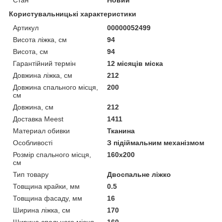
Користувальницькі характеристики
Артикул
00000052499
Висота ліжка, см
94
Висота, см
94
Гарантійний термін
12 місяців міска
Довжина ліжка, см
212
Довжина спального місця,
200
см
Довжина, см
212
Доставка Meest
1411
Материал обивки
Тканина
Особливості
З підіймальним механізмом
Розмір спального місця,
160х200
см
Тип товару
Двоспальне ліжко
Товщина крайки, мм
0.5
Товщина фасаду, мм
16
Ширина ліжка, см
170
Ширина спального місця,
160