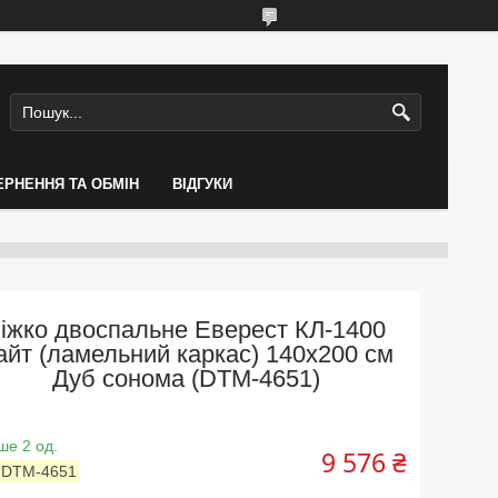
ЕРНЕННЯ ТА ОБМІН
ВІДГУКИ
іжко двоспальне Еверест КЛ-1400
айт (ламельний каркас) 140х200 см
Дуб сонома (DTM-4651)
е 2 од.
9 576 ₴
:
DTM-4651