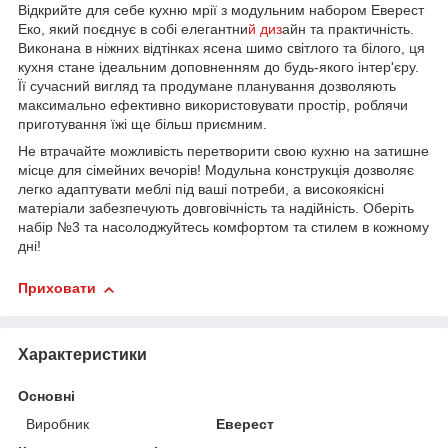
Відкрийте для себе кухню мрії з модульним набором Еверест
Еко, який поєднує в собі елегантни
й диз
айн та практичність.
Виконана в ніжних відтінках ясена шимо світлого та білого, ця
кухня стане ідеальним доповненням до будь-якого інтер'єру.
Її сучасний вигляд та продумане планування дозволяють
максимально ефективно використовувати простір, роблячи
приготування їжі ще більш приємним.
Не втрачайте можливість перетворити свою кухню на затишне
місце для сімейних вечорів! Модульна конструкція дозволяє
легко адаптувати меблі під ваші потреби, а високоякісні
матеріали забезпечують довговічність та надійність. Оберіть
набір №3 та насолоджуйтесь комфортом та стилем в кожному
дні!
Приховати
Характеристики
Основні
Виробник
Еверест