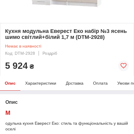
Кухня модульна Еверест Еко набір №3 ясень
шимо світлий+білий 1,7 м (DTM-2928)
Немає в наявності
Код: DTM-2928
Роздріб
5 924
₴
Опис
Характеристики
Доставка
Оплата
Умови п
Опис
М
одульна кухня Еверест Еко: стиль та функціональність у вашій
оселі