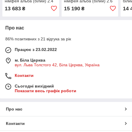
німфея альба (білий) 2.4
німфея альба (білий) 2.6
біли
м стільниця Скай (DTM-
м стільниця Скай (DTM-
стіл
13 683
15 190
14 
₴
₴
071058)
071059)
0710
Про нас
86% позитивних з 21 відгука за рік
Працює з 23.02.2022
м. Біла Церква
вул. Льва Толстого 42, Біла Церква, Україна
Контакти
Сьогодні вихідний
Показати весь графік роботи
Про нас
Контакти