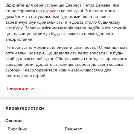
Відкрийте для себе стільницю Еверест Петра Бежева, яка
стане справжньою
окрас
ою вашої кухні. З її елегантним
дизайном та натуральними відтінками, вона не лише
забезпечує функціональність, а й додає стилю будь-якому
інтер'єру. Завдяки якісним матеріалам та надійній конструкції,
ця стільниця витримує будь-які виклики повсякденного
використання.
Не пропустіть можливість оновити свій простір! Стільниця має
оптимальні розміри, що дозволяють легко вписати її в будь-
який куточок вашої кухні. Оберіть якість і стиль, які прослужать
вам довгі роки. Додайте стільницю Еверест до свого кошика
сьогодні і насолоджуйтеся новими можливостями для
приготування страв!
Приховати
Характеристики
Основні
Виробник
Еверест