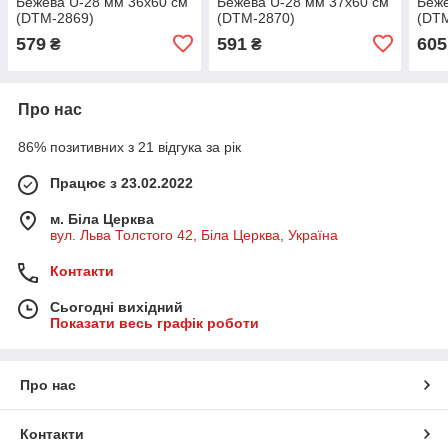
Бежева U-28 мм 36х60 см
Бежева U-28 мм 37х60 см
Беже
(DTM-2869)
(DTM-2870)
(DT
579
591
605
₴
₴
Про нас
86% позитивних з 21 відгука за рік
Працює з 23.02.2022
м. Біла Церква
вул. Льва Толстого 42, Біла Церква, Україна
Контакти
Сьогодні вихідний
Показати весь графік роботи
Про нас
Контакти