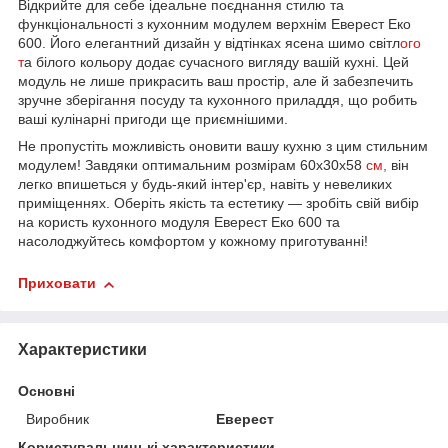
Відкрийте для себе ідеальне поєднання стилю та
функціональності з кухонним модулем верхнім Еверест Еко
600. Його елегантний дизайн у відтінках ясена шимо світл
ого
т
а білого кольору додає сучасного вигляду вашій кухні. Цей
модуль не лише прикрасить ваш простір, але й забезпечить
зручне зберігання посуду та кухонного приладдя, що робить
ваші кулінарні пригоди ще приємнішими.
Не пропустіть можливість оновити вашу кухню з цим стильним
модулем! Завдяки оптимальним розмірам 60х30х58
см,
він
легко впишеться у будь-який інтер'єр, навіть у невеликих
приміщеннях. Оберіть якість та естетику — зробіть свій вибір
на користь кухонного модуля Еверест Еко 600 та
насолоджуйтесь комфортом у кожному приготуванні!
Приховати
Характеристики
Основні
Виробник
Еверест
Користувальницькі характеристики