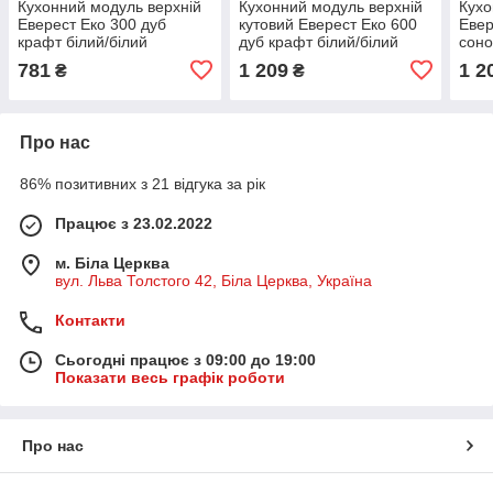
Кухонний модуль верхній
Кухонний модуль верхній
Кухо
Еверест Еко 300 дуб
кутовий Еверест Еко 600
Евер
крафт білий/білий
дуб крафт білий/білий
соно
30х30х58 см (DTM-
60х30х58 см (DTM-
(біл
781
1 209
1 2
₴
₴
071017)
071018)
(DT
Про нас
86% позитивних з 21 відгука за рік
Працює з 23.02.2022
м. Біла Церква
вул. Льва Толстого 42, Біла Церква, Україна
Контакти
Сьогодні працює з 09:00 до 19:00
Показати весь графік роботи
Про нас