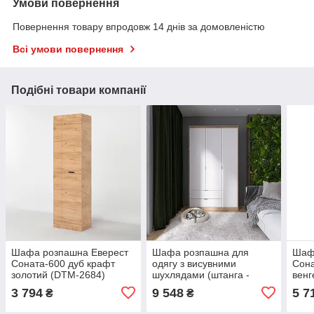
Умови повернення
Повернення товару впродовж 14 днів за домовленістю
Всі умови повернення
Подібні товари компанії
Шафа розпашна Еверест
Шафа розпашна для
Шаф
Соната-600 дуб крафт
одягу з висувними
Сона
золотий (DTM-2684)
шухлядами (штанга -
венг
полиці) Еверест Сіті-1200
золо
3 794
9 548
5 7
₴
₴
120,2х50х204,6 см Дуб
сонома/Білий (DTM-