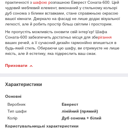
практичності з
шафою р
озпашною Еверест Соната-600. Цей
чудовий меблевий елемент, виконаний у стильному кольорі
дуб сонома з білими вставками, стане справжньою окрасою
вашої кімнати. Дзеркало на фасаді не лише додає візуальної
легкості, але й робить простір більш світлим і просторим.
Не пропустіть можливість оновити свій інтер'єр! Шафа
Соната-600 забезпечить достатньо місця для збе
рігання
ваших речей, а її сучасний дизайн гармонійно впишеться в
будь-який стиль. Обираючи цю шафу, ви отримуєте не лише
якість, але й естетику, яка підкреслить ваш смак.
Приховати
Характеристики
Основні
Виробник
Еверест
Тип шафи
лінійний (прямий)
Колір
Дуб сонома + білий
Користувальницькі характеристики