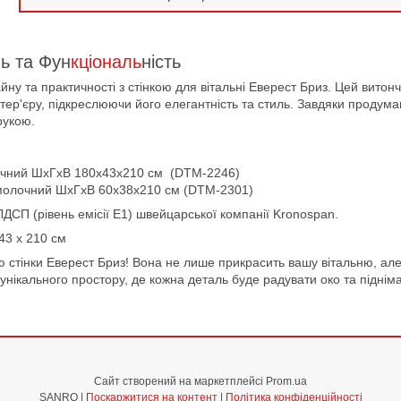
ль та Фун
кціональ
ність
ну та практичності з стінкою для вітальні Еверест Бриз. Цей витон
ер'єру, підкреслюючи його елегантність та стиль. Завдяки продумані
рукою.
олочний ШхГхВ 180х43х210 см (DTM-2246)
молочний ШхГхВ 60х38х210 см (DTM-2301)
ЛДСП (рівень емісії Е1) швейцарської компанії Kronospan.
43 х 210 см
ю стінки Еверест Бриз! Вона не лише прикрасить вашу вітальню, але
кального простору, де кожна деталь буде радувати око та підніма
Сайт створений на маркетплейсі
Prom.ua
SANRO |
Поскаржитися на контент
|
Політика конфіденційності