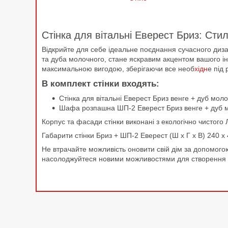
Стінка для вітальні Еверест Бриз: Сти
Відкрийте для себе ідеальне поєднання сучасного дизай
та дуба молочного, стане яскравим акцентом вашого інт
максимальною вигодою, зберігаючи все необ
хідн
е під 
В комплект стінки входять:
Стінка для вітальні Еверест Бриз венге + дуб м
Шафа розпашна ШП-2 Еверест Бриз венге + дуб 
Корпус та фасади стінки виконані з екологічно чистого 
Габарити стінки Бриз + ШП-2 Еверест (Ш х Г х В) 240 х 
Не втрачайте можливість оновити свій дім за допомого
насолоджуйтеся новими можливостями для створення уні