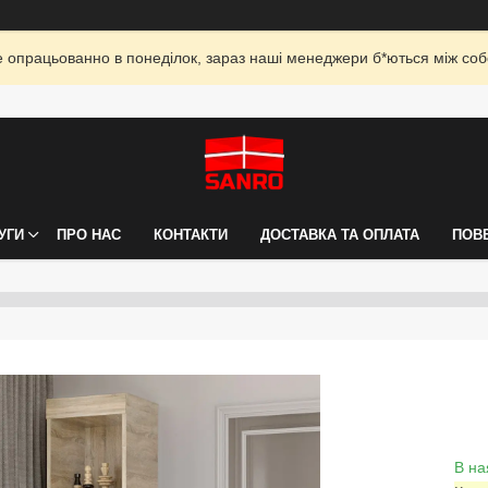
опрацьованно в понеділок, зараз наші менеджери б*ються між собо
УГИ
ПРО НАС
КОНТАКТИ
ДОСТАВКА ТА ОПЛАТА
ПОВ
В на