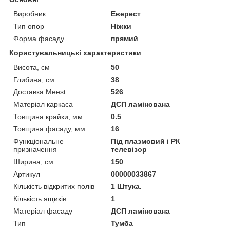
Виробник
Еверест
Тип опор
Ніжки
Форма фасаду
прямий
Користувальницькі характеристики
Висота, см
50
Глибина, см
38
Доставка Meest
526
Матеріал каркаса
ДСП ламінована
Товщина крайки, мм
0.5
Товщина фасаду, мм
16
Функціональне
Під плазмовий і РК
призначення
телевізор
Ширина, см
150
Артикул
00000033867
Кількість відкритих полів
1 Штука.
Кількість ящиків
1
Матеріал фасаду
ДСП ламінована
Тип
Тумба