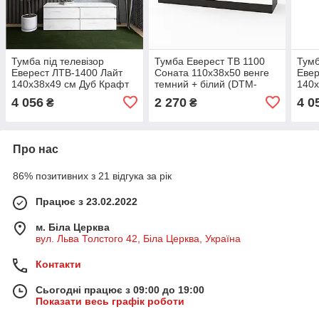
Тумба під телевізор
Тумба Еверест ТВ 1100
Тумб
Еверест ЛТВ-1400 Лайт
Соната 110х38х50 венге
Евер
140х38х49 см Дуб Крафт
темний + білий (DTM-
140х
білий (DTM-071082)
2257)
Альб
4 056
2 270
4 0
₴
₴
Про нас
86% позитивних з 21 відгука за рік
Працює з 23.02.2022
м. Біла Церква
вул. Льва Толстого 42, Біла Церква, Україна
Контакти
Сьогодні працює з 09:00 до 19:00
Показати весь графік роботи