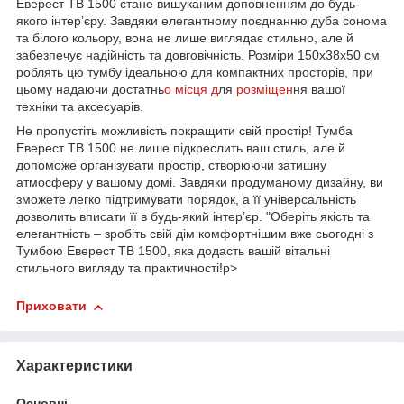
Еверест ТВ 1500 стане вишуканим доповненням до будь-
якого інтер’єру. Завдяки елегантному поєднанню дуба сонома
та білого кольору, вона не лише виглядає стильно, але й
забезпечує надійність та довговічність. Розміри 150х38х50 см
роблять цю тумбу ідеальною для компактних просторів, при
цьому надаючи достатнь
о місця д
ля
розміщен
ня вашої
техніки та аксесуарів.
Не пропустіть можливість покращити свій простір! Тумба
Еверест ТВ 1500 не лише підкреслить ваш стиль, але й
допоможе організувати простір, створюючи затишну
атмосферу у вашому домі. Завдяки продуманому дизайну, ви
зможете легко підтримувати порядок, а її універсальність
дозволить вписати її в будь-який інтер’єр. "Оберіть якість та
елегантність – зробіть свій дім комфортнішим вже сьогодні з
Тумбою Еверест ТВ 1500, яка додасть вашій вітальні
стильного вигляду та практичності!p>
Приховати
Характеристики
Основні