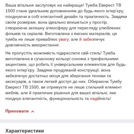
Ваша вітальня заслуговує на найкраще! Тумба Еверест ТВ
1500 стане ідеальним доповненням до будь-якого інтер'єру,
поєднуючи в собі елегантний дизайн та практичність. Завдяки
своїм розмірам, вона ідеально впишеться у простір,
створюючи затишну атмосферу для перегляду улюблених
фільмів та серіалів. Виготовлена з якісних матеріалів, ця
тумба не лише приваблю
є увагу,
але
й забез
печує
довговічність використання.
Не пропустіть можливість підкреслити свій стиль! Тумба
виготовлена в сучасному кольорі сонома з трюфельними
акцентами, що робить її універсальним елементом для будь-
якого інтер'єру. Завдяки продуманій конструкції, вона
забезпечує достатньо місця для зберігання техніки та
аксесуарів, а також легкий доступ до них. Обираючи Тумбу
Еверест ТВ 1500, ви отримуєте не лише стильний елемент
меблів, але й практичне рішення для вашої вітальні, яке
поєднує елегантність, функціональність та
наді
йність!
Приховати
Характеристики