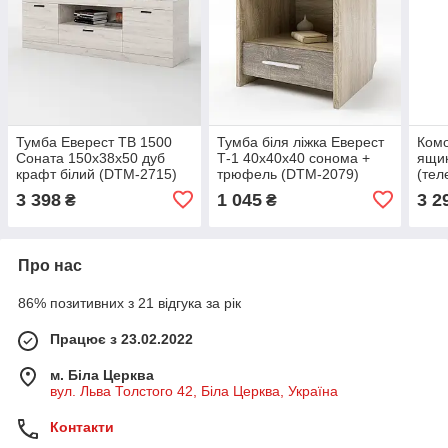
Тумба Еверест ТВ 1500
Тумба біля ліжка Еверест
Комо
Соната 150х38х50 дуб
Т-1 40х40х40 сонома +
ящик
крафт білий (DTM-2715)
трюфель (DTM-2079)
(тел
дуб 
3 398
1 045
3 2
₴
₴
(DT
Про нас
86% позитивних з 21 відгука за рік
Працює з 23.02.2022
м. Біла Церква
вул. Льва Толстого 42, Біла Церква, Україна
Контакти