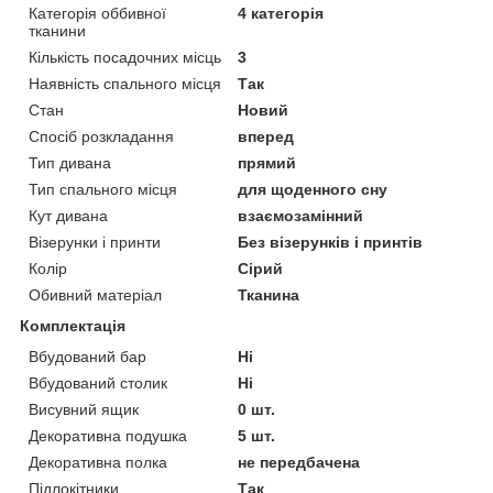
Категорія оббивної
4 категорія
тканини
Кількість посадочних місць
3
Наявність спального місця
Так
Стан
Новий
Спосіб розкладання
вперед
Тип дивана
прямий
Тип спального місця
для щоденного сну
Кут дивана
взаємозамінний
Візерунки і принти
Без візерунків і принтів
Колір
Сірий
Обивний матеріал
Тканина
Комплектація
Вбудований бар
Ні
Вбудований столик
Ні
Висувний ящик
0 шт.
Декоративна подушка
5 шт.
Декоративна полка
не передбачена
Підлокітники
Так