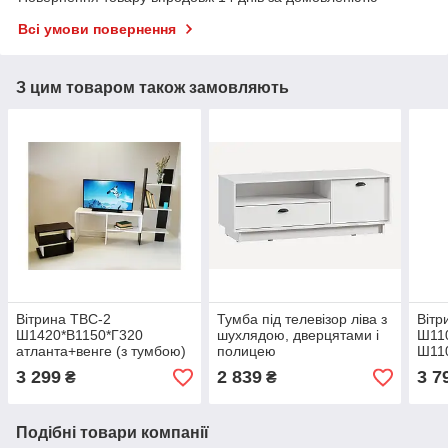
Всі умови повернення
З цим товаром також замовляють
Вітрина ТВС-2
Тумба під телевізор ліва з
Вітр
Ш1420*В1150*Г320
шухлядою, дверцятами і
Ш11
атланта+венге (з тумбою)
полицею
Ш110
Ш1280*В460*Г450 білий
3 299
2 839
3 7
₴
₴
Подібні товари компанії