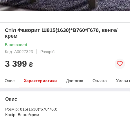
Стіл Фаворит Ш815(1630)*В760*Г670, венге/
крем
В наявності
Код: А0027323
Роздріб
3 399
₴
Опис
Характеристики
Доставка
Оплата
Умови 
Опис
Розмір: 815(1630)*670*760;
Колір: Венге/крем