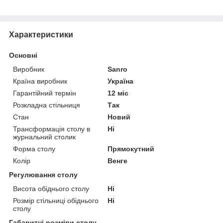
Характеристики
Основні
Виробник
Sanro
Країна виробник
Україна
Гарантійний термін
12 міс
Розкладна стільниця
Так
Стан
Новий
Трансформація столу в
Ні
журнальний столик
Форма столу
Прямокутний
Колір
Венге
Регулювання столу
Висота обіднього столу
Ні
Розмір стільниці обіднього
Ні
столу
Габаритні розміри столу