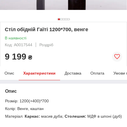
Стіл обідній Гаїті 1200*700, венге
В наявності
Код: А0017544
Роздріб
9 199
₴
Опис
Характеристики
Доставка
Оплата
Умови 
Опис
Розмір: 1200(+400)*700
Колір: Венге, каштан
Матеріал:
Каркас:
масив дуба;
Столешня:
МДФ в шпоні (дуб)