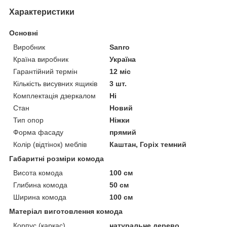
Характеристики
Основні
Виробник
Sanro
Країна виробник
Україна
Гарантійний термін
12 міс
Кількість висувних ящиків
3 шт.
Комплектація дзеркалом
Ні
Стан
Новий
Тип опор
Ніжки
Форма фасаду
прямий
Колір (відтінок) меблів
Каштан, Горіх темний
Габаритні розміри комода
Висота комода
100 см
Глибина комода
50 см
Ширина комода
100 см
Матеріал виготовлення комода
Корпус (каркас)
натуральне дерево