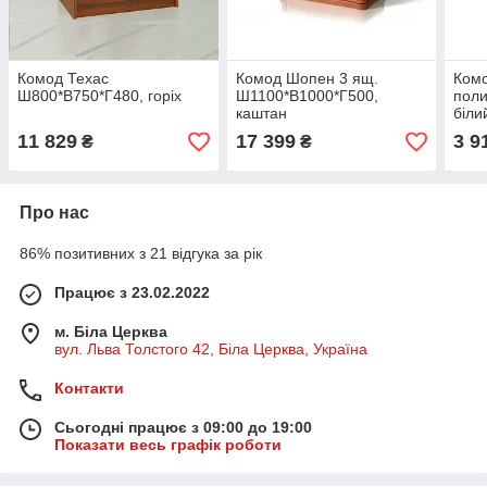
Комод Техас
Комод Шопен 3 ящ.
Комо
Ш800*В750*Г480, горіх
Ш1100*В1000*Г500,
пол
каштан
біли
11 829
17 399
3 9
₴
₴
Про нас
86% позитивних з 21 відгука за рік
Працює з 23.02.2022
м. Біла Церква
вул. Льва Толстого 42, Біла Церква, Україна
Контакти
Сьогодні працює з 09:00 до 19:00
Показати весь графік роботи