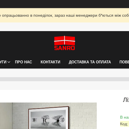
опрацьованно в понеділок, зараз наші менеджери б*ються між собо
УГИ
ПРО НАС
КОНТАКТИ
ДОСТАВКА ТА ОПЛАТА
ПОВ
Лі
В на
Код