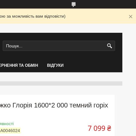
ю за можливість вам відповісти)
ЕРНЕННЯ ТА ОБМІН
ВІДГУКИ
жко Глорія 1600*2 000 темний горіх
явності
7 099 ₴
:
А0046024