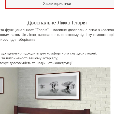
Характеристики
Двоспальне Ліжко Глорія
 та функціональності."Глорія" – масивне двоспальне ліжко з класи
ановим лаком.Це ліжко, виконане в елегантному відтінку темного го
ивості для зберігання.
, що ідеально підходить для комфортного сну двох людей;
 та витонченості вашому інтер'єру;
чує довговічність та надійність конструкції;