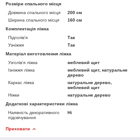
Розміри спального місця
Довжина спального місця
200 см
Ширина спального місця
160 см
Комплектація ліжка
Підголів'я
Так
Узніжжя
Так
Матеріал виготовлення ліжка
Узголів'я ліжка
меблевий щит
Ізніжжя ліжка
меблевий щит, натуральне
дерево
Каркас ліжка
натуральне дерево,
меблевий щит
Ніжки
натуральне дерево
Додаткові характеристики ліжка
Наявність декоративного
Ні
підсвічування
Приховати