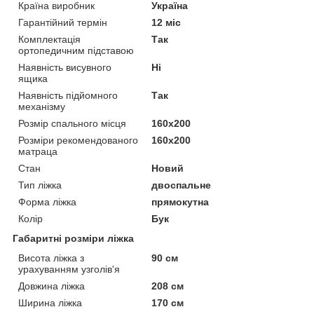
Країна виробник
Україна
Гарантійний термін
12 міс
Комплектація
Так
ортопедичним підставою
Наявність висувного
Ні
ящика
Наявність підйомного
Так
механізму
Розмір спального місця
160х200
Розміри рекомендованого
160х200
матраца
Стан
Новий
Тип ліжка
двоспальне
Форма ліжка
прямокутна
Колір
Бук
Габаритні розміри ліжка
Висота ліжка з
90 см
урахуванням узголів'я
Довжина ліжка
208 см
Ширина ліжка
170 см