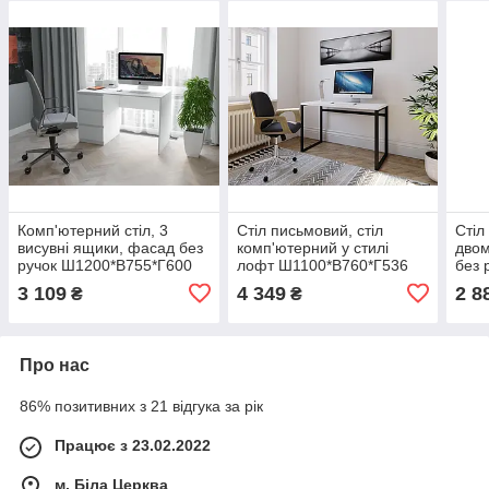
Комп'ютерний стіл, 3
Стіл письмовий, стіл
Стіл
висувні ящики, фасад без
комп'ютерний у стилі
дво
ручок Ш1200*В755*Г600
лофт Ш1100*В760*Г536
без 
білий
білий
Ш125
3 109
4 349
2 8
₴
₴
Про нас
86% позитивних з 21 відгука за рік
Працює з 23.02.2022
м. Біла Церква