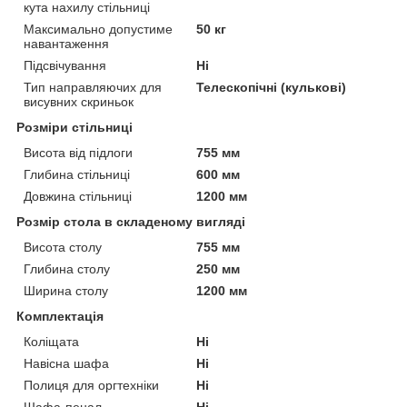
кута нахилу стільниці
Максимально допустиме
50 кг
навантаження
Підсвічування
Ні
Тип направляючих для
Телескопічні (кулькові)
висувних скриньок
Розміри стільниці
Висота від підлоги
755 мм
Глибина стільниці
600 мм
Довжина стільниці
1200 мм
Розмір стола в складеному вигляді
Висота столу
755 мм
Глибина столу
250 мм
Ширина столу
1200 мм
Комплектація
Коліщата
Ні
Навісна шафа
Ні
Полиця для оргтехніки
Ні
Шафа-пенал
Ні