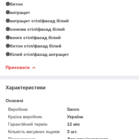
🔴бетон
🔴антрацит
🔴антрацит стіл/фасад білий
🔴сонома стіл/фасад білий
🔴венге стіл/фасад білий
🔴бетон стіл/фасад білий
🔴білий стіл/фасад антрацит
Приховати
Характеристики
Основні
Виробник
Sanro
Країна виробник
Україна
Гарантійний термін
12 міс
Кількість висувних ящиків
3 шт.
Призначення
Для стаціонарного