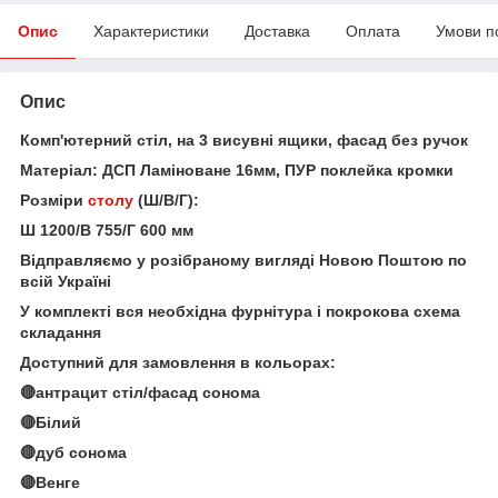
Опис
Характеристики
Доставка
Оплата
Умови п
Опис
Комп'ютерний стіл, на 3 висувні ящики, фасад без ручок
Матеріал: ДСП Ламіноване 16мм, ПУР поклейка кромки
Розміри
столу
(Ш/В/Г):
Ш 1200/В 755/Г 600 мм
Відправляємо у розібраному вигляді Новою Поштою по
всій Україні
У комплекті вся необхідна фурнітура і покрокова схема
складання
Доступний для замовлення в кольорах:
🔴антрацит стіл/фасад сонома
🔴Білий
🔴дуб сонома
🔴Венге