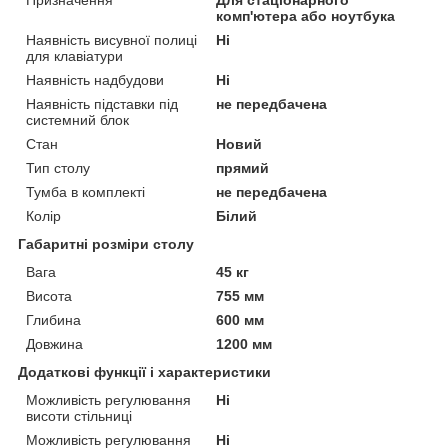
комп'ютера або ноутбука
Наявність висувної полиці
Ні
для клавіатури
Наявність надбудови
Ні
Наявність підставки під
не передбачена
системний блок
Стан
Новий
Тип столу
прямий
Тумба в комплекті
не передбачена
Колір
Білий
Габаритні розміри столу
Вага
45 кг
Висота
755 мм
Глибина
600 мм
Довжина
1200 мм
Додаткові функції і характеристики
Можливість регулювання
Ні
висоти стільниці
Можливість регулювання
Ні